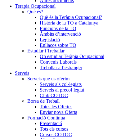
Altres documents
Terapia Ocupacional
Què és?
Què és la Teràpia Ocupacional?
Història de la TO a Catalunya
Funcions de la TO
Àmbits d’intervenció
Legislació
Enllaços sobre TO
Estudiar i Treballar
On estudiar Teràpia Ocupacional
Convenis Laborals
Treballar a l’estranger
Serveis
Serveis que us oferim
Serveis als col·legiats
Serveis al precol·legiat
Club COTOC
Borsa de Treball
Totes les Ofertes
Enviar nova Oferta
Formació Contínua
Presentació
Tots els cursos
Cursos COTOC