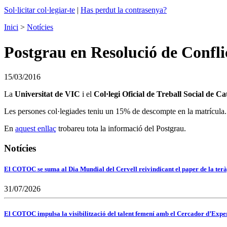
Sol·licitar col·legiar-te
|
Has perdut la contrasenya?
Inici
>
Notícies
Postgrau en Resolució de Confli
15/03/2016
La
Universitat de VIC
i el
Col·legi Oficial de Treball Social de C
Les persones col·legiades teniu un 15% de descompte en la matrícula.
En
aquest enllaç
trobareu tota la informació del Postgrau.
Notícies
El COTOC se suma al Dia Mundial del Cervell reivindicant el paper de la terà
31/07/2026
El COTOC impulsa la visibilització del talent femení amb el Cercador d’Expert