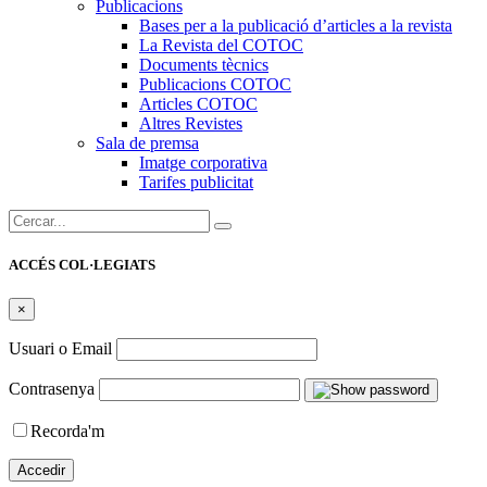
Publicacions
Bases per a la publicació d’articles a la revista
La Revista del COTOC
Documents tècnics
Publicacions COTOC
Articles COTOC
Altres Revistes
Sala de premsa
Imatge corporativa
Tarifes publicitat
Cercar:
ACCÉS COL·LEGIATS
×
Usuari o Email
Contrasenya
Recorda'm