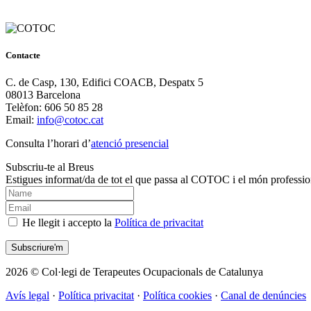
Contacte
C. de Casp, 130, Edifici COACB, Despatx 5
08013 Barcelona
Telèfon: 606 50 85 28
Email:
info@cotoc.cat
Consulta l’horari d’
atenció presencial
Subscriu-te al Breus
Estigues informat/da de tot el que passa al COTOC i el món professio
He llegit i accepto la
Política de privacitat
2026 © Col·legi de Terapeutes Ocupacionals de Catalunya
Avís legal
·
Política privacitat
·
Política cookies
·
Canal de denúncies