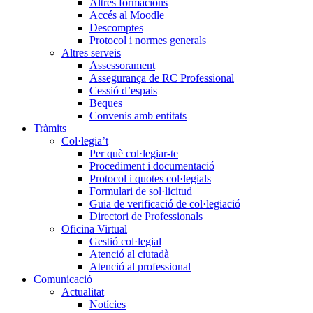
Altres formacions
Accés al Moodle
Descomptes
Protocol i normes generals
Altres serveis
Assessorament
Assegurança de RC Professional
Cessió d’espais
Beques
Convenis amb entitats
Tràmits
Col·legia’t
Per què col·legiar-te
Procediment i documentació
Protocol i quotes col·legials
Formulari de sol·licitud
Guia de verificació de col·legiació
Directori de Professionals
Oficina Virtual
Gestió col·legial
Atenció al ciutadà
Atenció al professional
Comunicació
Actualitat
Notícies