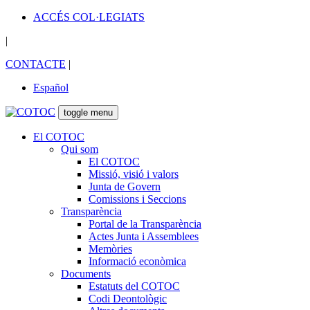
ACCÉS COL·LEGIATS
|
CONTACTE
|
Español
toggle menu
El COTOC
Qui som
El COTOC
Missió, visió i valors
Junta de Govern
Comissions i Seccions
Transparència
Portal de la Transparència
Actes Junta i Assemblees
Memòries
Informació econòmica
Documents
Estatuts del COTOC
Codi Deontològic