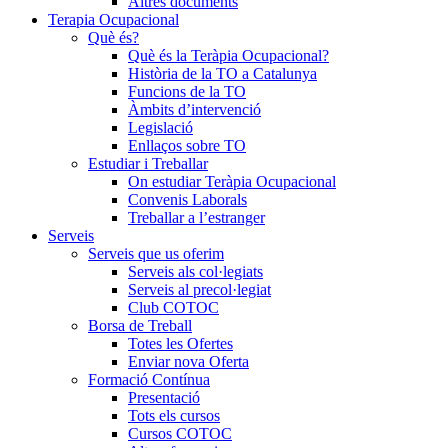
Altres documents
Terapia Ocupacional
Què és?
Què és la Teràpia Ocupacional?
Història de la TO a Catalunya
Funcions de la TO
Àmbits d’intervenció
Legislació
Enllaços sobre TO
Estudiar i Treballar
On estudiar Teràpia Ocupacional
Convenis Laborals
Treballar a l’estranger
Serveis
Serveis que us oferim
Serveis als col·legiats
Serveis al precol·legiat
Club COTOC
Borsa de Treball
Totes les Ofertes
Enviar nova Oferta
Formació Contínua
Presentació
Tots els cursos
Cursos COTOC