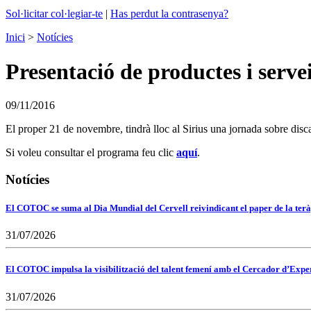
Sol·licitar col·legiar-te
|
Has perdut la contrasenya?
Inici
>
Notícies
Presentació de productes i serve
09/11/2016
El proper 21 de novembre, tindrà lloc al Sirius una jornada sobre disca
Si voleu consultar el programa feu clic
aquí
.
Notícies
El COTOC se suma al Dia Mundial del Cervell reivindicant el paper de la terà
31/07/2026
El COTOC impulsa la visibilització del talent femení amb el Cercador d’Expert
31/07/2026