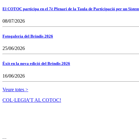
El COTOC participa en el 7è Plenari de la Taula de Participació per un Siste
08/07/2026
Fotogaleria del Brindis 2026
25/06/2026
Èxit en la nova edició del Brindis 2026
16/06/2026
Veure totes >
COL·LEGIA’T AL COTOC!