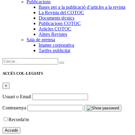
Publicacions
Bases per a la publicació d’articles a la revista
La Revista del COTOC
Documents tècnics
Publicacions COTOC
Articles COTOC
Altres Revistes
Sala de premsa
Imatge corporativa
Tarifes publicitat
Cercar:
ACCÉS COL·LEGIATS
×
Usuari o Email
Contrasenya
Recorda'm