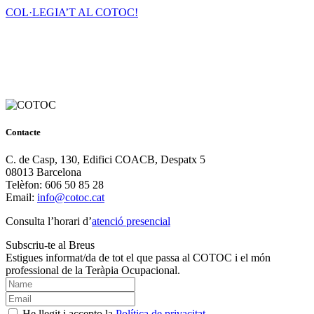
COL·LEGIA’T AL COTOC!
Contacte
C. de Casp, 130, Edifici COACB, Despatx 5
08013 Barcelona
Telèfon: 606 50 85 28
Email:
info@cotoc.cat
Consulta l’horari d’
atenció presencial
Subscriu-te al Breus
Estigues informat/da de tot el que passa al COTOC i el món
professional de la Teràpia Ocupacional.
He llegit i accepto la
Política de privacitat