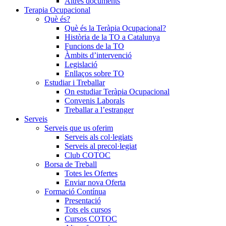
Altres documents
Terapia Ocupacional
Què és?
Què és la Teràpia Ocupacional?
Història de la TO a Catalunya
Funcions de la TO
Àmbits d’intervenció
Legislació
Enllaços sobre TO
Estudiar i Treballar
On estudiar Teràpia Ocupacional
Convenis Laborals
Treballar a l’estranger
Serveis
Serveis que us oferim
Serveis als col·legiats
Serveis al precol·legiat
Club COTOC
Borsa de Treball
Totes les Ofertes
Enviar nova Oferta
Formació Contínua
Presentació
Tots els cursos
Cursos COTOC