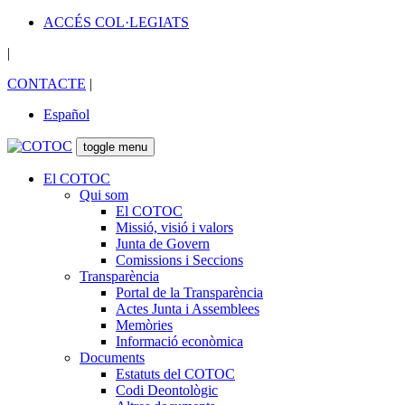
ACCÉS COL·LEGIATS
|
CONTACTE
|
Español
toggle menu
El COTOC
Qui som
El COTOC
Missió, visió i valors
Junta de Govern
Comissions i Seccions
Transparència
Portal de la Transparència
Actes Junta i Assemblees
Memòries
Informació econòmica
Documents
Estatuts del COTOC
Codi Deontològic