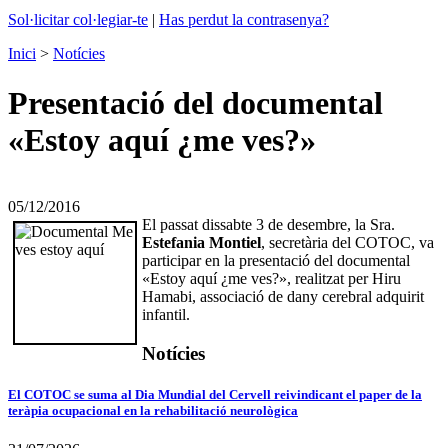
Sol·licitar col·legiar-te
|
Has perdut la contrasenya?
Inici
>
Notícies
Presentació del documental
«Estoy aquí ¿me ves?»
05/12/2016
El passat dissabte 3 de desembre, la Sra.
Estefania Montiel
, secretària del COTOC, va
participar en la presentació del documental
«Estoy aquí ¿me ves?», realitzat per Hiru
Hamabi, associació de dany cerebral adquirit
infantil.
Notícies
El COTOC se suma al Dia Mundial del Cervell reivindicant el paper de la
teràpia ocupacional en la rehabilitació neurològica