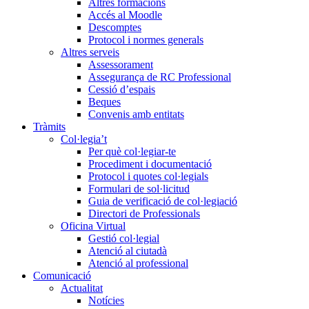
Altres formacions
Accés al Moodle
Descomptes
Protocol i normes generals
Altres serveis
Assessorament
Assegurança de RC Professional
Cessió d’espais
Beques
Convenis amb entitats
Tràmits
Col·legia’t
Per què col·legiar-te
Procediment i documentació
Protocol i quotes col·legials
Formulari de sol·licitud
Guia de verificació de col·legiació
Directori de Professionals
Oficina Virtual
Gestió col·legial
Atenció al ciutadà
Atenció al professional
Comunicació
Actualitat
Notícies