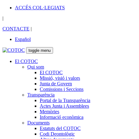
ACCÉS COL·LEGIATS
|
CONTACTE
|
Español
toggle menu
El COTOC
Qui som
El COTOC
Missió, visió i valors
Junta de Govern
Comissions i Seccions
Transparència
Portal de la Transparència
Actes Junta i Assemblees
Memòries
Informació econòmica
Documents
Estatuts del COTOC
Codi Deontològic