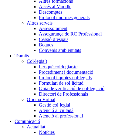
Altres formacions
Accés al Moodle
Descomptes
Protocol i normes generals
Altres serveis
Assessorament
Assegurança de RC Professional
Cessió d’espais
Beques
Convenis amb entitats
Tràmits
Col·legia’t
Per què col·legiar-te
Procediment i documentació
Protocol i quotes col·legials
Formulari de sol·licitud
Guia de verificació de col·legiació
Directori de Professionals
Oficina Virtual
Gestió col·legial
Atenció al ciutadà
Atenció al professional
Comunicació
Actualitat
Notícies