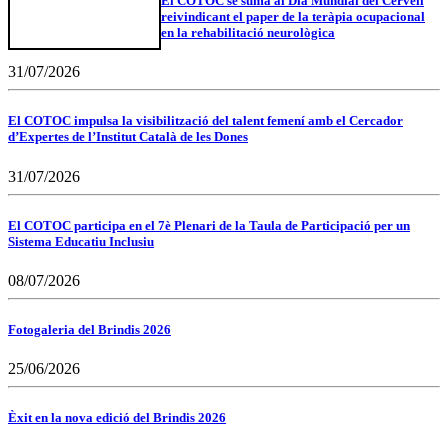
El COTOC se suma al Dia Mundial del Cervell
reivindicant el paper de la teràpia ocupacional
en la rehabilitació neurològica
31/07/2026
El COTOC impulsa la visibilització del talent femení amb el Cercador
d’Expertes de l’Institut Català de les Dones
31/07/2026
El COTOC participa en el 7è Plenari de la Taula de Participació per un
Sistema Educatiu Inclusiu
08/07/2026
Fotogaleria del Brindis 2026
25/06/2026
Èxit en la nova edició del Brindis 2026