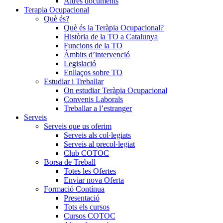
Altres documents
Terapia Ocupacional
Què és?
Què és la Teràpia Ocupacional?
Història de la TO a Catalunya
Funcions de la TO
Àmbits d’intervenció
Legislació
Enllaços sobre TO
Estudiar i Treballar
On estudiar Teràpia Ocupacional
Convenis Laborals
Treballar a l’estranger
Serveis
Serveis que us oferim
Serveis als col·legiats
Serveis al precol·legiat
Club COTOC
Borsa de Treball
Totes les Ofertes
Enviar nova Oferta
Formació Contínua
Presentació
Tots els cursos
Cursos COTOC