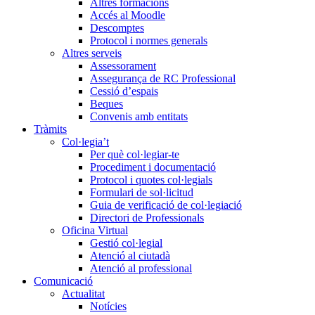
Altres formacions
Accés al Moodle
Descomptes
Protocol i normes generals
Altres serveis
Assessorament
Assegurança de RC Professional
Cessió d’espais
Beques
Convenis amb entitats
Tràmits
Col·legia’t
Per què col·legiar-te
Procediment i documentació
Protocol i quotes col·legials
Formulari de sol·licitud
Guia de verificació de col·legiació
Directori de Professionals
Oficina Virtual
Gestió col·legial
Atenció al ciutadà
Atenció al professional
Comunicació
Actualitat
Notícies