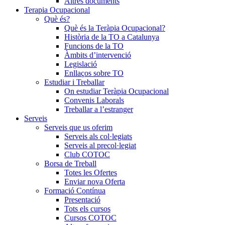
Altres documents
Terapia Ocupacional
Què és?
Què és la Teràpia Ocupacional?
Història de la TO a Catalunya
Funcions de la TO
Àmbits d’intervenció
Legislació
Enllaços sobre TO
Estudiar i Treballar
On estudiar Teràpia Ocupacional
Convenis Laborals
Treballar a l’estranger
Serveis
Serveis que us oferim
Serveis als col·legiats
Serveis al precol·legiat
Club COTOC
Borsa de Treball
Totes les Ofertes
Enviar nova Oferta
Formació Contínua
Presentació
Tots els cursos
Cursos COTOC