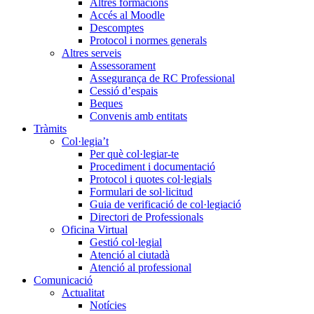
Altres formacions
Accés al Moodle
Descomptes
Protocol i normes generals
Altres serveis
Assessorament
Assegurança de RC Professional
Cessió d’espais
Beques
Convenis amb entitats
Tràmits
Col·legia’t
Per què col·legiar-te
Procediment i documentació
Protocol i quotes col·legials
Formulari de sol·licitud
Guia de verificació de col·legiació
Directori de Professionals
Oficina Virtual
Gestió col·legial
Atenció al ciutadà
Atenció al professional
Comunicació
Actualitat
Notícies