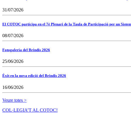
31/07/2026
El COTOC participa en el 7è Plenari de la Taula de Participació per un Siste
08/07/2026
Fotogaleria del Brindis 2026
25/06/2026
Èxit en la nova edició del Brindis 2026
16/06/2026
Veure totes >
COL·LEGIA’T AL COTOC!