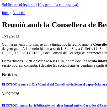
Sol·licitar col·legiar-te
|
Has perdut la contrasenya?
Inici
>
Notícies
Reunió amb la Consellera de Ben
16/12/2013
Com ja us vam informar, avui ha tingut lloc la reunió amb la
Conselle
de gent gran. A la reunió hi han assistit la Sra. Silvia Callejas i la 
COPC, TSCAT i CEESC) i del Consell de Col·legis d’Infermeres i In
Demà dimarts
17 de desembre a les 19h
, tindrà lloc una
sessió info
sessió podrem comentar i debatre les accions que es pendran a partir d’
Notícies
El COTOC se suma al Dia Mundial del Cervell reivindicant el paper de la terà
31/07/2026
El COTOC impulsa la visibilització del talent femení amb el Cercador d’Expert