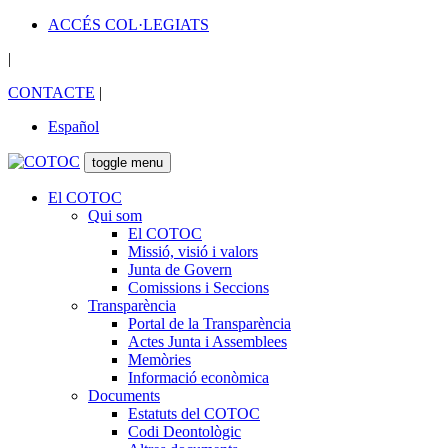
ACCÉS COL·LEGIATS
|
CONTACTE
|
Español
toggle menu
El COTOC
Qui som
El COTOC
Missió, visió i valors
Junta de Govern
Comissions i Seccions
Transparència
Portal de la Transparència
Actes Junta i Assemblees
Memòries
Informació econòmica
Documents
Estatuts del COTOC
Codi Deontològic