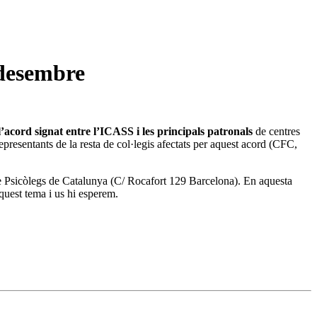
 desembre
l’acord signat entre l’ICASS i les principals patronals
de centres
epresentants de la resta de col·legis afectats per aquest acord (CFC,
 de Psicòlegs de Catalunya (C/ Rocafort 129 Barcelona). En aquesta
aquest tema i us hi esperem.