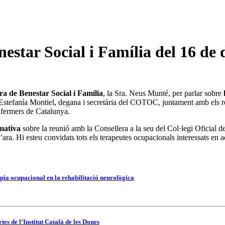
estar Social i Família del 16 de
ra de Benestar Social i Família
, la Sra. Neus Munté, per parlar sobre
Sra. Estefanía Montiel, degana i secretària del COTOC, juntament amb els r
fermers de Catalunya.
rmativa
sobre la reunió amb la Consellera a la seu del Col·legi Oficial
ara. Hi esteu convidats tots els terapeutes ocupacionals interessats en 
pia ocupacional en la rehabilitació neurològica
es de l’Institut Català de les Dones