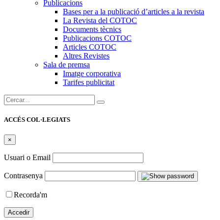
Publicacions
Bases per a la publicació d’articles a la revista
La Revista del COTOC
Documents tècnics
Publicacions COTOC
Articles COTOC
Altres Revistes
Sala de premsa
Imatge corporativa
Tarifes publicitat
Cercar:
ACCÉS COL·LEGIATS
×
Usuari o Email
Contrasenya
Recorda'm