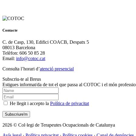
Contacte
C. de Casp, 130, Edifici COACB, Despatx 5
08013 Barcelona
Telèfon: 606 50 85 28
Email:
info@cotoc.cat
Consulta l’horari d’
atenció presencial
Subscriu-te al Breus
Estigues informat/da de tot el que passa al COTOC i el món professio
He llegit i accepto la
Política de privacitat
2026 © Col·legi de Terapeutes Ocupacionals de Catalunya
Avís legal
·
Política privacitat
·
Política cookies
·
Canal de denúncies