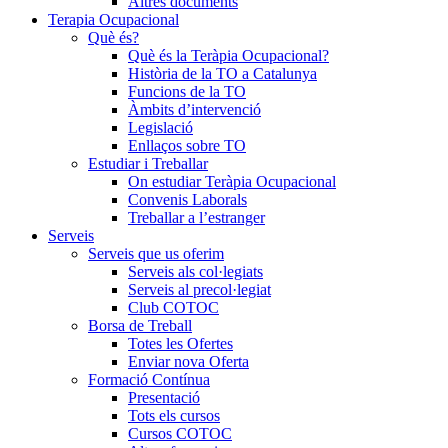
Altres documents
Terapia Ocupacional
Què és?
Què és la Teràpia Ocupacional?
Història de la TO a Catalunya
Funcions de la TO
Àmbits d’intervenció
Legislació
Enllaços sobre TO
Estudiar i Treballar
On estudiar Teràpia Ocupacional
Convenis Laborals
Treballar a l’estranger
Serveis
Serveis que us oferim
Serveis als col·legiats
Serveis al precol·legiat
Club COTOC
Borsa de Treball
Totes les Ofertes
Enviar nova Oferta
Formació Contínua
Presentació
Tots els cursos
Cursos COTOC