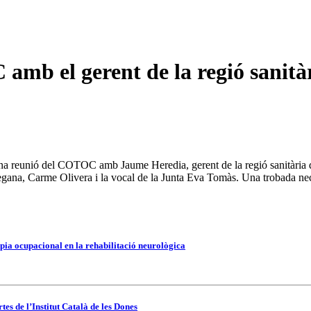
amb el gerent de la regió sanità
oc una reunió del COTOC amb Jaume Heredia, gerent de la regió sanitària 
egana, Carme Olivera i la vocal de la Junta Eva Tomàs. Una trobada neces
pia ocupacional en la rehabilitació neurològica
es de l’Institut Català de les Dones