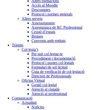
Altres formacions
Accés al Moodle
Descomptes
Protocol i normes generals
Altres serveis
Assessorament
Assegurança de RC Professional
Cessió d’espais
Beques
Convenis amb entitats
Tràmits
Col·legia’t
Per què col·legiar-te
Procediment i documentació
Protocol i quotes col·legials
Formulari de sol·licitud
Guia de verificació de col·legiació
Directori de Professionals
Oficina Virtual
Gestió col·legial
Atenció al ciutadà
Atenció al professional
Comunicació
Actualitat
Notícies