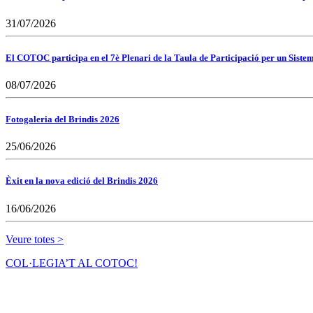
31/07/2026
El COTOC participa en el 7è Plenari de la Taula de Participació per un Siste
08/07/2026
Fotogaleria del Brindis 2026
25/06/2026
Èxit en la nova edició del Brindis 2026
16/06/2026
Veure totes >
COL·LEGIA’T AL COTOC!