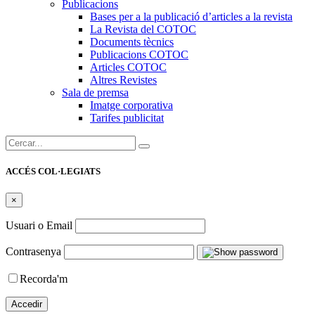
Publicacions
Bases per a la publicació d’articles a la revista
La Revista del COTOC
Documents tècnics
Publicacions COTOC
Articles COTOC
Altres Revistes
Sala de premsa
Imatge corporativa
Tarifes publicitat
Cercar:
ACCÉS COL·LEGIATS
×
Usuari o Email
Contrasenya
Recorda'm