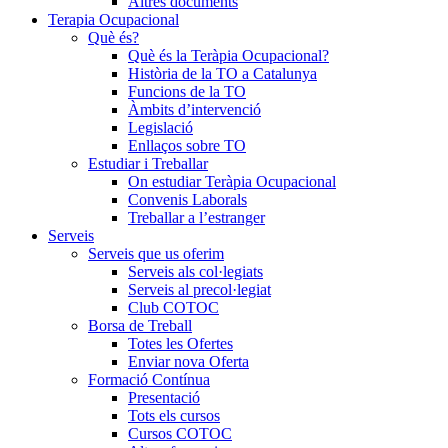
Altres documents
Terapia Ocupacional
Què és?
Què és la Teràpia Ocupacional?
Història de la TO a Catalunya
Funcions de la TO
Àmbits d’intervenció
Legislació
Enllaços sobre TO
Estudiar i Treballar
On estudiar Teràpia Ocupacional
Convenis Laborals
Treballar a l’estranger
Serveis
Serveis que us oferim
Serveis als col·legiats
Serveis al precol·legiat
Club COTOC
Borsa de Treball
Totes les Ofertes
Enviar nova Oferta
Formació Contínua
Presentació
Tots els cursos
Cursos COTOC