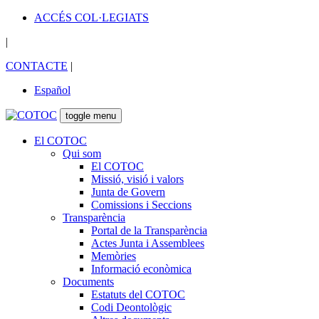
ACCÉS COL·LEGIATS
|
CONTACTE
|
Español
toggle menu
El COTOC
Qui som
El COTOC
Missió, visió i valors
Junta de Govern
Comissions i Seccions
Transparència
Portal de la Transparència
Actes Junta i Assemblees
Memòries
Informació econòmica
Documents
Estatuts del COTOC
Codi Deontològic