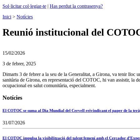
Sol·licitar col·legiar-te
|
Has perdut la contrasenya?
Inici
>
Notícies
Reunió institucional del COTOC 
15/02/2026
3 de febrer, 2025
Dimarts 3 de febrer a la seu de la Generalitat, a Girona, va tenir ll
sanitària de Girona, en representació del COTOC, hi van assistir, la d
ocupacional en salut comunitària, especialment.
Notícies
El COTOC se suma al Dia Mundial del Cervell reivindicant el paper de la terà
31/07/2026
El COTOC impulsa la visibilització del talent femení amb el Cercador d’Expert