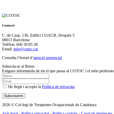
Contacte
C. de Casp, 130, Edifici COACB, Despatx 5
08013 Barcelona
Telèfon: 606 50 85 28
Email:
info@cotoc.cat
Consulta l’horari d’
atenció presencial
Subscriu-te al Breus
Estigues informat/da de tot el que passa al COTOC i el món professio
He llegit i accepto la
Política de privacitat
2026 © Col·legi de Terapeutes Ocupacionals de Catalunya
Avís legal
·
Política privacitat
·
Política cookies
·
Canal de denúncies