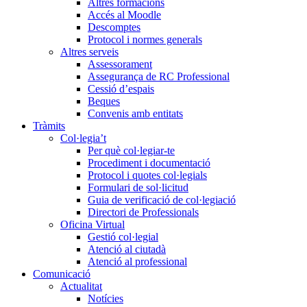
Altres formacions
Accés al Moodle
Descomptes
Protocol i normes generals
Altres serveis
Assessorament
Assegurança de RC Professional
Cessió d’espais
Beques
Convenis amb entitats
Tràmits
Col·legia’t
Per què col·legiar-te
Procediment i documentació
Protocol i quotes col·legials
Formulari de sol·licitud
Guia de verificació de col·legiació
Directori de Professionals
Oficina Virtual
Gestió col·legial
Atenció al ciutadà
Atenció al professional
Comunicació
Actualitat
Notícies