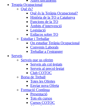
Altres documents
Terapia Ocupacional
Què és?
Què és la Teràpia Ocupacional?
Història de la TO a Catalunya
Funcions de la TO
Àmbits d’intervenció
Legislació
Enllaços sobre TO
Estudiar i Treballar
On estudiar Teràpia Ocupacional
Convenis Laborals
Treballar a l’estranger
Serveis
Serveis que us oferim
Serveis als col·legiats
Serveis al precol·legiat
Club COTOC
Borsa de Treball
Totes les Ofertes
Enviar nova Oferta
Formació Contínua
Presentació
Tots els cursos
Cursos COTOC