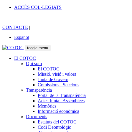
ACCÉS COL·LEGIATS
|
CONTACTE
|
Español
toggle menu
El COTOC
Qui som
El COTOC
Missió, visió i valors
Junta de Govern
Comissions i Seccions
Transparència
Portal de la Transparència
Actes Junta i Assemblees
Memòries
Informació econòmica
Documents
Estatuts del COTOC
Codi Deontològic