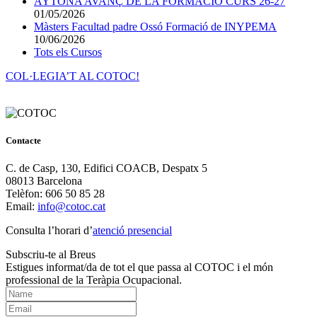
AYTONA AVANÇ DE LA FORMACIÓ CURS 26-27
01/05/2026
Màsters Facultad padre Ossó Formació de INYPEMA
10/06/2026
Tots els Cursos
COL·LEGIA’T AL COTOC!
Contacte
C. de Casp, 130, Edifici COACB, Despatx 5
08013 Barcelona
Telèfon: 606 50 85 28
Email:
info@cotoc.cat
Consulta l’horari d’
atenció presencial
Subscriu-te al Breus
Estigues informat/da de tot el que passa al COTOC i el món
professional de la Teràpia Ocupacional.