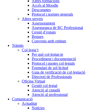
Altres formacions
Accés al Moodle
Descomptes
Protocol i normes generals
Altres serveis
Assessorament
Assegurança de RC Professional
Cessió d’espais
Beques
Convenis amb entitats
Tràmits
Col·legia’t
Per què col·legiar-te
Procediment i documentació
Protocol i quotes col·legials
Formulari de sol·licitud
Guia de verificació de col·legiació
Directori de Professionals
Oficina Virtual
Gestió col·legial
Atenció al ciutadà
Atenció al professional
Comunicació
Actualitat
Notícies