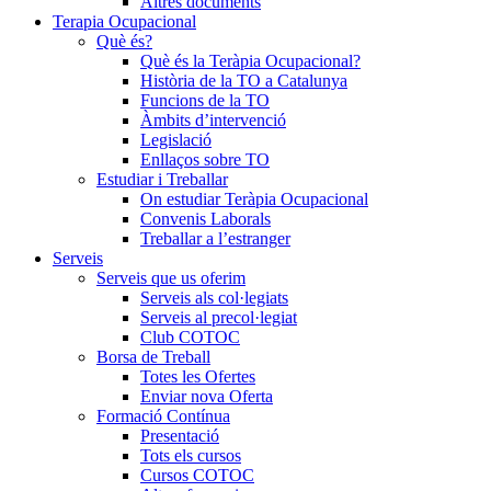
Altres documents
Terapia Ocupacional
Què és?
Què és la Teràpia Ocupacional?
Història de la TO a Catalunya
Funcions de la TO
Àmbits d’intervenció
Legislació
Enllaços sobre TO
Estudiar i Treballar
On estudiar Teràpia Ocupacional
Convenis Laborals
Treballar a l’estranger
Serveis
Serveis que us oferim
Serveis als col·legiats
Serveis al precol·legiat
Club COTOC
Borsa de Treball
Totes les Ofertes
Enviar nova Oferta
Formació Contínua
Presentació
Tots els cursos
Cursos COTOC