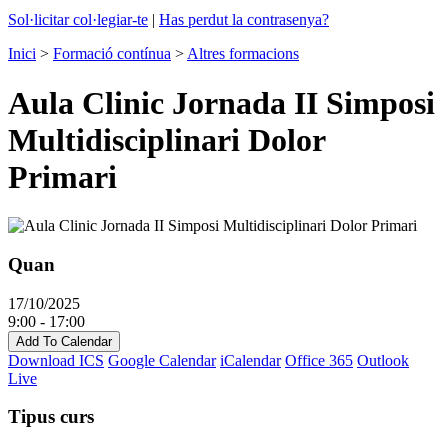
Sol·licitar col·legiar-te
|
Has perdut la contrasenya?
Inici
>
Formació contínua
>
Altres formacions
Aula Clinic Jornada II Simposi
Multidisciplinari Dolor
Primari
Quan
17/10/2025
9:00 - 17:00
Add To Calendar
Download ICS
Google Calendar
iCalendar
Office 365
Outlook
Live
Tipus curs