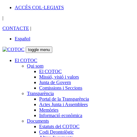
ACCÉS COL·LEGIATS
|
CONTACTE
|
Español
toggle menu
El COTOC
Qui som
El COTOC
Missió, visió i valors
Junta de Govern
Comissions i Seccions
Transparència
Portal de la Transparència
Actes Junta i Assemblees
Memòries
Informació econòmica
Documents
Estatuts del COTOC
Codi Deontològic