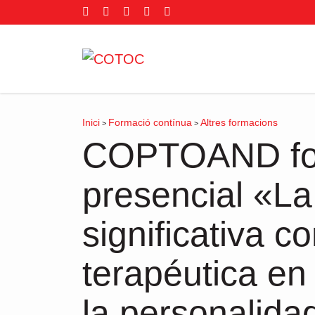
Inici
Formació contínua
Altres formacions
>
>
COPTOAND fo
presencial «La
significativa 
terapéutica en 
la personalida