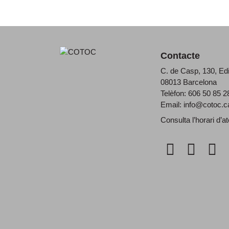
Contacte
C. de Casp, 130, Ed
08013 Barcelona
Telèfon: 606 50 85 2
Email:
info@cotoc.c
Consulta l’horari d’
at