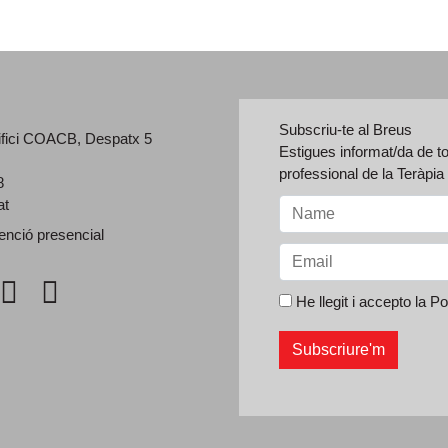
Subscriu-te al Breus
ifici COACB, Despatx 5
Estigues informat/da de t
professional de la Teràpi
8
at
enció presencial
He llegit i accepto la
Pol