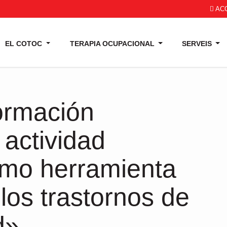
ACC
EL COTOC
TERAPIA OCUPACIONAL
SERVEIS
rmación
 actividad
como herramienta
los trastornos de
d»