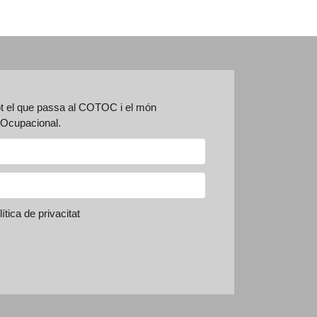
ot el que passa al COTOC i el món
a Ocupacional.
ítica de privacitat