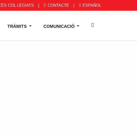
ÉS COL·LEGIATS
|
CONTACTE
|
ESPAÑOL
TRÀMITS
COMUNICACIÓ