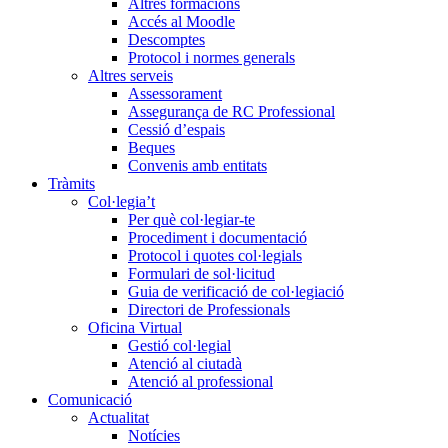
Altres formacions
Accés al Moodle
Descomptes
Protocol i normes generals
Altres serveis
Assessorament
Assegurança de RC Professional
Cessió d’espais
Beques
Convenis amb entitats
Tràmits
Col·legia’t
Per què col·legiar-te
Procediment i documentació
Protocol i quotes col·legials
Formulari de sol·licitud
Guia de verificació de col·legiació
Directori de Professionals
Oficina Virtual
Gestió col·legial
Atenció al ciutadà
Atenció al professional
Comunicació
Actualitat
Notícies