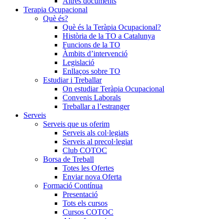
Altres documents
Terapia Ocupacional
Què és?
Què és la Teràpia Ocupacional?
Història de la TO a Catalunya
Funcions de la TO
Àmbits d’intervenció
Legislació
Enllaços sobre TO
Estudiar i Treballar
On estudiar Teràpia Ocupacional
Convenis Laborals
Treballar a l’estranger
Serveis
Serveis que us oferim
Serveis als col·legiats
Serveis al precol·legiat
Club COTOC
Borsa de Treball
Totes les Ofertes
Enviar nova Oferta
Formació Contínua
Presentació
Tots els cursos
Cursos COTOC