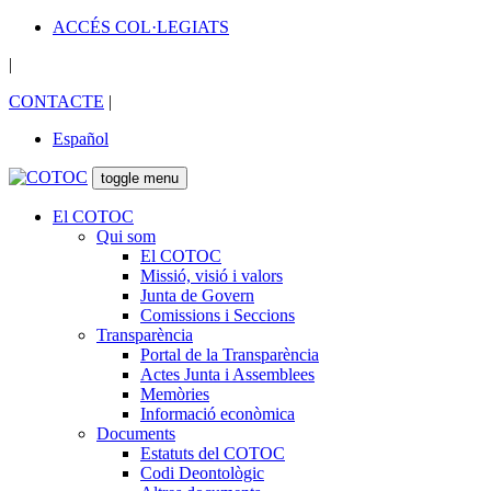
ACCÉS COL·LEGIATS
|
CONTACTE
|
Español
toggle menu
El COTOC
Qui som
El COTOC
Missió, visió i valors
Junta de Govern
Comissions i Seccions
Transparència
Portal de la Transparència
Actes Junta i Assemblees
Memòries
Informació econòmica
Documents
Estatuts del COTOC
Codi Deontològic