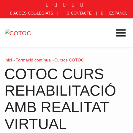
ACCÉS COL·LEGIATS
|
CONTACTE
|
ESPAÑOL
Inici
Formació contínua
Cursos COTOC
>
>
COTOC CURS
REHABILITACIÓ
AMB REALITAT
VIRTUAL