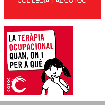
COL·LEGIA’T AL COTOC!