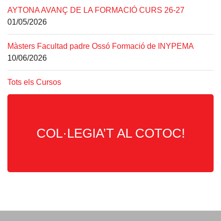
AYTONA AVANÇ DE LA FORMACIÓ CURS 26-27
01/05/2026
Màsters Facultad padre Ossó Formació de INYPEMA
10/06/2026
Tots els Cursos
COL·LEGIA’T AL COTOC!