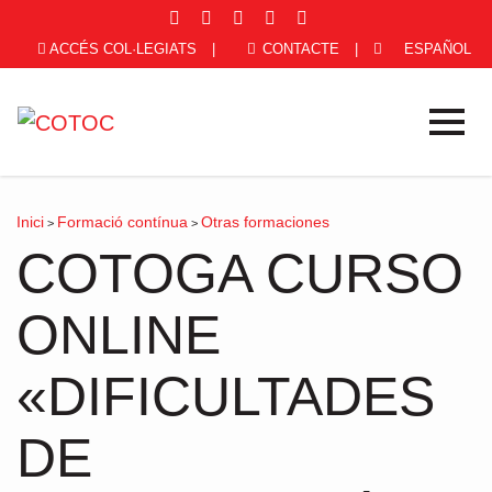
ACCÉS COL·LEGIATS
|
CONTACTE
|
ESPAÑOL
Inici
Formació contínua
Otras formaciones
>
>
COTOGA CURSO
ONLINE
«DIFICULTADES
DE