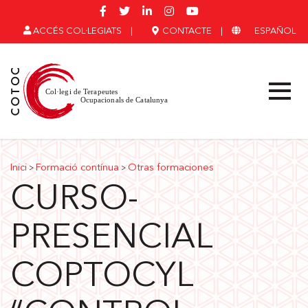
ACCÉS COL·LEGIATS
|
CONTACTE
|
ESPAÑOL
Inici
Formació contínua
Otras formaciones
>
>
CURSO-
PRESENCIAL
COPTOCYL