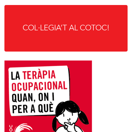
COL·LEGIA’T AL COTOC!