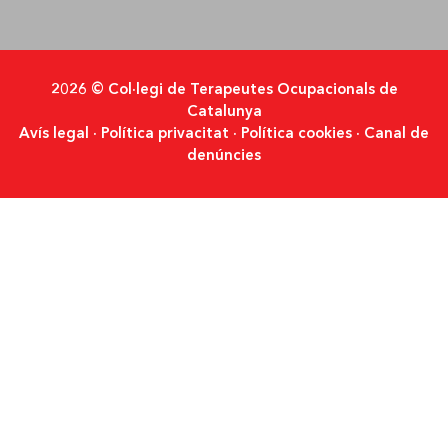
2026 © Col·legi de Terapeutes Ocupacionals de
Catalunya
Avís legal
·
Política privacitat
·
Política cookies
·
Canal de
denúncies