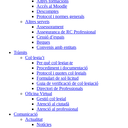
Altres formacions
Accés al Moodle
Descomptes
Protocol i normes generals
Altres serveis
Assessorament
Assegurança de RC Professional
Cessió d’espais
Beques
Convenis amb entitats
Tràmits
Col·legia’t
Per què col·legiar-te
Procediment i documentació
Protocol i quotes col·legials
Formulari de sol·licitud
Guia de verificació de col·legiació
Directori de Professionals
Oficina Virtual
Gestió col·legial
Atenció al ciutadà
Atenció al professional
Comunicació
Actualitat
Notícies