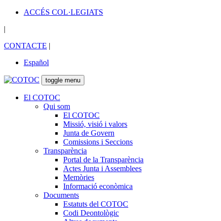
ACCÉS COL·LEGIATS
|
CONTACTE
|
Español
toggle menu
El COTOC
Qui som
El COTOC
Missió, visió i valors
Junta de Govern
Comissions i Seccions
Transparència
Portal de la Transparència
Actes Junta i Assemblees
Memòries
Informació econòmica
Documents
Estatuts del COTOC
Codi Deontològic