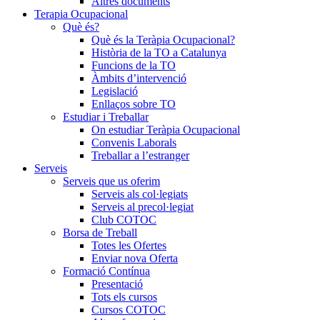
Altres documents
Terapia Ocupacional
Què és?
Què és la Teràpia Ocupacional?
Història de la TO a Catalunya
Funcions de la TO
Àmbits d’intervenció
Legislació
Enllaços sobre TO
Estudiar i Treballar
On estudiar Teràpia Ocupacional
Convenis Laborals
Treballar a l’estranger
Serveis
Serveis que us oferim
Serveis als col·legiats
Serveis al precol·legiat
Club COTOC
Borsa de Treball
Totes les Ofertes
Enviar nova Oferta
Formació Contínua
Presentació
Tots els cursos
Cursos COTOC