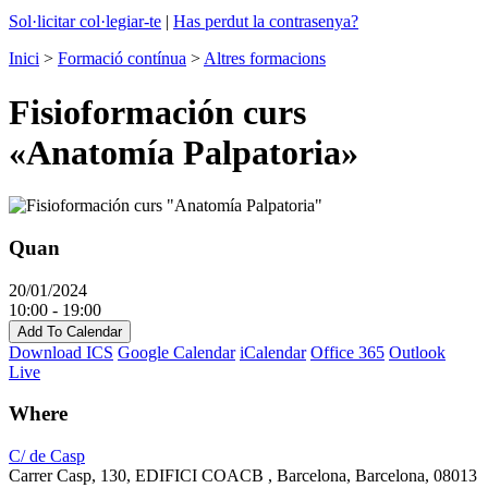
Sol·licitar col·legiar-te
|
Has perdut la contrasenya?
Inici
>
Formació contínua
>
Altres formacions
Fisioformación curs
«Anatomía Palpatoria»
Quan
20/01/2024
10:00 - 19:00
Add To Calendar
Download ICS
Google Calendar
iCalendar
Office 365
Outlook
Live
Where
C/ de Casp
Carrer Casp, 130, EDIFICI COACB , Barcelona, Barcelona, 08013