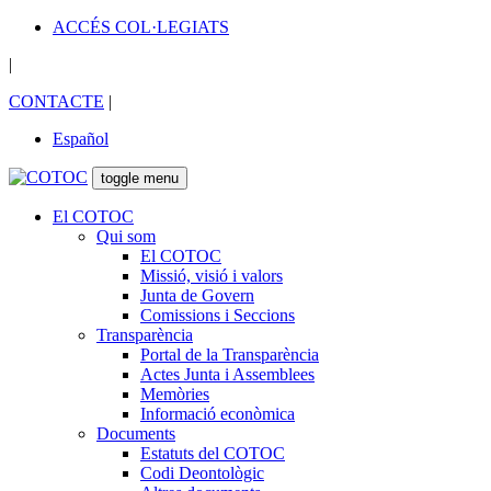
ACCÉS COL·LEGIATS
|
CONTACTE
|
Español
toggle menu
El COTOC
Qui som
El COTOC
Missió, visió i valors
Junta de Govern
Comissions i Seccions
Transparència
Portal de la Transparència
Actes Junta i Assemblees
Memòries
Informació econòmica
Documents
Estatuts del COTOC
Codi Deontològic