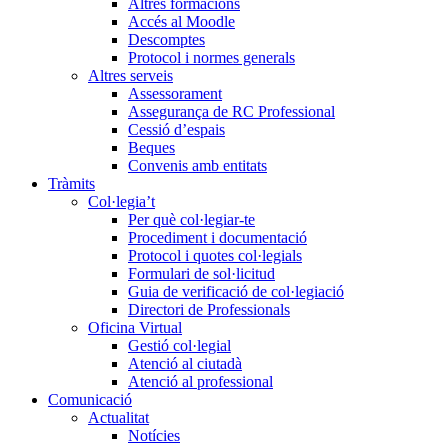
Altres formacions
Accés al Moodle
Descomptes
Protocol i normes generals
Altres serveis
Assessorament
Assegurança de RC Professional
Cessió d’espais
Beques
Convenis amb entitats
Tràmits
Col·legia’t
Per què col·legiar-te
Procediment i documentació
Protocol i quotes col·legials
Formulari de sol·licitud
Guia de verificació de col·legiació
Directori de Professionals
Oficina Virtual
Gestió col·legial
Atenció al ciutadà
Atenció al professional
Comunicació
Actualitat
Notícies