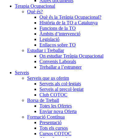
Altres documents
Terapia Ocupacional
Què és?
Què és la Teràpia Ocupacional?
Història de la TO a Catalunya
Funcions de la TO
Àmbits d’intervenció
Legislació
Enllaços sobre TO
Estudiar i Treballar
On estudiar Teràpia Ocupacional
Convenis Laborals
Treballar a l’estranger
Serveis
Serveis que us oferim
Serveis als col·legiats
Serveis al precol·legiat
Club COTOC
Borsa de Treball
Totes les Ofertes
Enviar nova Oferta
Formació Contínua
Presentació
Tots els cursos
Cursos COTOC