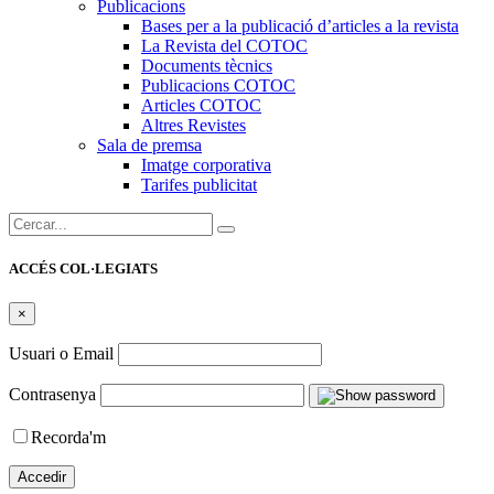
Publicacions
Bases per a la publicació d’articles a la revista
La Revista del COTOC
Documents tècnics
Publicacions COTOC
Articles COTOC
Altres Revistes
Sala de premsa
Imatge corporativa
Tarifes publicitat
Cercar:
ACCÉS COL·LEGIATS
×
Usuari o Email
Contrasenya
Recorda'm