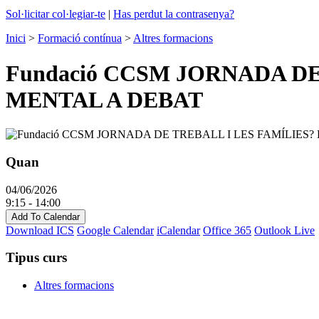
Sol·licitar col·legiar-te
|
Has perdut la contrasenya?
Inici
>
Formació contínua
>
Altres formacions
Fundació CCSM JORNADA DE
MENTAL A DEBAT
Quan
04/06/2026
9:15 - 14:00
Add To Calendar
Download ICS
Google Calendar
iCalendar
Office 365
Outlook Live
Tipus curs
Altres formacions