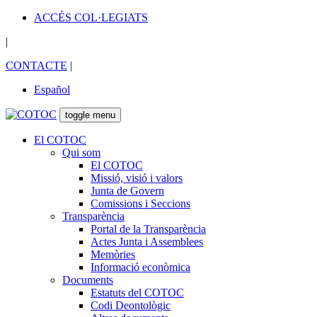
ACCÉS COL·LEGIATS
|
CONTACTE
|
Español
toggle menu
El COTOC
Qui som
El COTOC
Missió, visió i valors
Junta de Govern
Comissions i Seccions
Transparència
Portal de la Transparència
Actes Junta i Assemblees
Memòries
Informació econòmica
Documents
Estatuts del COTOC
Codi Deontològic