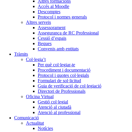
Altres formacions
Accés al Moodle
Descomptes
Protocol i normes generals
Altres serveis
Assessorament
Assegurança de RC Professional
Cessió d’espais
Beques
Convenis amb entitats
Tràmits
Col·legia’t
Per què col·legiar-te
Procediment i documentació
Protocol i quotes col·legials
Formulari de sol·licitud
Guia de verificació de col·legiació
Directori de Professionals
Oficina Virtual
Gestió col·legial
Atenció al ciutadà
Atenció al professional
Comunicació
Actualitat
Notícies