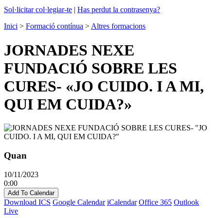
Sol·licitar col·legiar-te
|
Has perdut la contrasenya?
Inici
>
Formació contínua
>
Altres formacions
JORNADES NEXE
FUNDACIÓ SOBRE LES
CURES- «JO CUIDO. I A MI,
QUI EM CUIDA?»
Quan
10/11/2023
0:00
Add To Calendar
Download ICS
Google Calendar
iCalendar
Office 365
Outlook
Live