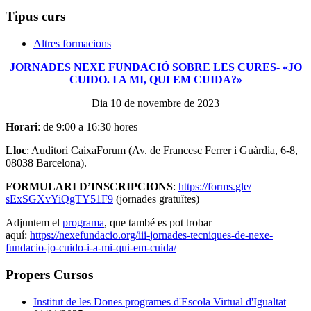
Tipus curs
Altres formacions
JORNADES NEXE FUNDACIÓ SOBRE LES CURES- «JO
CUIDO. I A MI, QUI EM CUIDA?»
Dia 10 de novembre de 2023
Horari
: de 9:00 a 16:30 hores
Lloc
: Auditori CaixaForum (Av. de Francesc Ferrer i Guàrdia, 6-8,
08038 Barcelona).
FORMULARI D’INSCRIPCIONS
:
https://forms.gle/
sExSGXvYiQgTY51F9
(jornades gratuïtes)
Adjuntem el
programa
, que també es pot trobar
aquí:
https://nexefundacio.org/iii-
jornades-tecniques-de-nexe-
fundacio-jo-cuido-i-a-mi-qui-
em-cuida/
Propers Cursos
Institut de les Dones programes d'Escola Virtual d'Igualtat