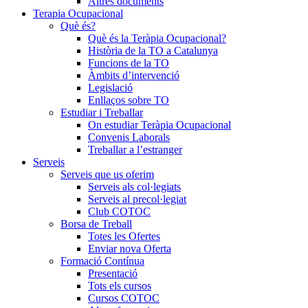
Altres documents
Terapia Ocupacional
Què és?
Què és la Teràpia Ocupacional?
Història de la TO a Catalunya
Funcions de la TO
Àmbits d’intervenció
Legislació
Enllaços sobre TO
Estudiar i Treballar
On estudiar Teràpia Ocupacional
Convenis Laborals
Treballar a l’estranger
Serveis
Serveis que us oferim
Serveis als col·legiats
Serveis al precol·legiat
Club COTOC
Borsa de Treball
Totes les Ofertes
Enviar nova Oferta
Formació Contínua
Presentació
Tots els cursos
Cursos COTOC