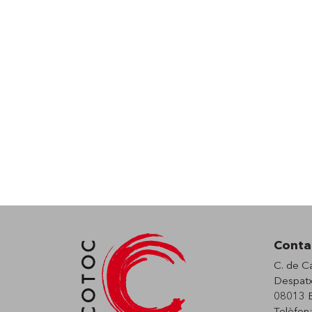
Conta
C. de C
Despatx
08013 B