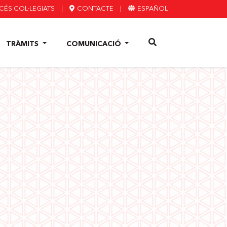
ÉS COL·LEGIATS
|
CONTACTE
|
ESPAÑOL
TRÀMITS
COMUNICACIÓ