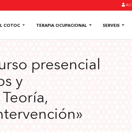
ACC
EL COTOC
TERAPIA OCUPACIONAL
SERVEIS
rso presencial
os y
Teoría,
ntervención»