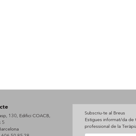
cte
Subscriu-te al Breus
asp, 130, Edifici COACB,
Estigues informat/da de 
 5
professional de la Teràp
arcelona