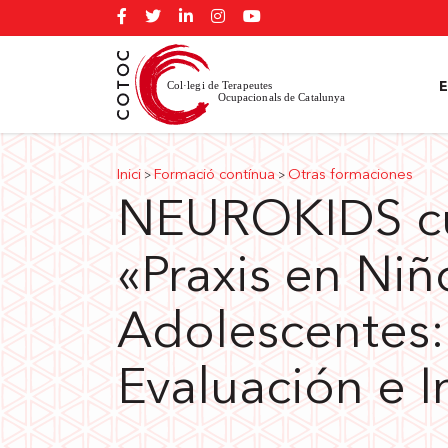
Inici
Formació contínua
Otras formaciones
>
>
NEUROKIDS cu
«Praxis en Niñ
Adolescentes: 
Evaluación e I