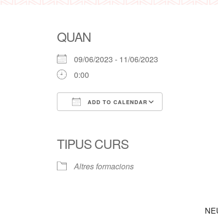
QUAN
09/06/2023 - 11/06/2023
0:00
ADD TO CALENDAR
Download ICS
Google Calendar
iCalendar
Office 365
Outlook Live
TIPUS CURS
Altres formacions
NEU