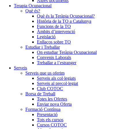
Altres documents
Terapia Ocupacional
Què és?
Què és la Teràpia Ocupacional?
Història de la TO a Catalunya
Funcions de la TO
Àmbits d’intervenció
Legislació
Enllaços sobre TO
Estudiar i Treballar
On estudiar Teràpia Ocupacional
Convenis Laborals
Treballar a l’estranger
Serveis
Serveis que us oferim
Serveis als col·legiats
Serveis al precol·legiat
Club COTOC
Borsa de Treball
Totes les Ofertes
Enviar nova Oferta
Formació Contínua
Presentació
Tots els cursos
Cursos COTOC