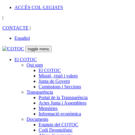
ACCÉS COL·LEGIATS
|
CONTACTE
|
Español
toggle menu
El COTOC
Qui som
El COTOC
Missió, visió i valors
Junta de Govern
Comissions i Seccions
Transparència
Portal de la Transparència
Actes Junta i Assemblees
Memòries
Informació econòmica
Documents
Estatuts del COTOC
Codi Deontològic