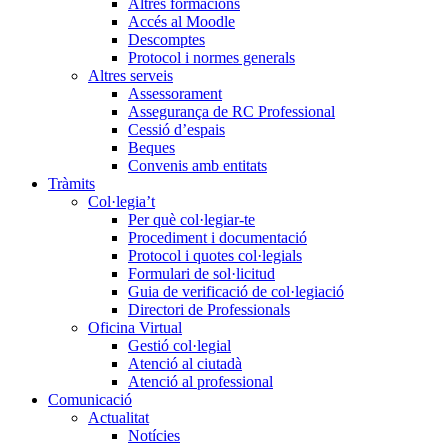
Altres formacions
Accés al Moodle
Descomptes
Protocol i normes generals
Altres serveis
Assessorament
Assegurança de RC Professional
Cessió d’espais
Beques
Convenis amb entitats
Tràmits
Col·legia’t
Per què col·legiar-te
Procediment i documentació
Protocol i quotes col·legials
Formulari de sol·licitud
Guia de verificació de col·legiació
Directori de Professionals
Oficina Virtual
Gestió col·legial
Atenció al ciutadà
Atenció al professional
Comunicació
Actualitat
Notícies