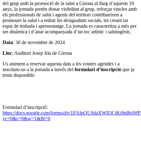
del grup amb la promoció de la salut a Girona al llarg d’aquests 10
anys, la jornada pretén donar visibilitat al grup, reforçar vincles amb
els professionals de salut i agents del territori contribueixen a
promoure la salut i a reduir les desigualtats socials, tot creant un
espai de trobada i aprenentatge. La jornada es caracteritza a més per
ser dinàmica i d’anar acompanyada d’un toc artístic i salutogènic.
Data
: 30 de novembre de 2024
Lloc
: Auditori Josep Irla de Girona
Us animem a reservar aquesta data a les vostres agendes i a
inscriure-us a la jornada a través del
formulari d’inscripció
que ja
teniu disponible:
Formulari d’inscripció:
https://docs.google.com/forms/d/e/1FAIpQLSdaXWIl3CtKi9nl8
vc=0&c=0&w=1&flr=0