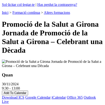
Sol·licitar col·legiar-te
|
Has perdut la contrasenya?
Inici
>
Formació contínua
>
Altres formacions
Promoció de la Salut a Girona
Jornada de Promoció de la
Salut a Girona – Celebrant una
Dècada
Quan
30/11/2024
9:30 - 13:00
Add To Calendar
Download ICS
Google Calendar
iCalendar
Office 365
Outlook
Live