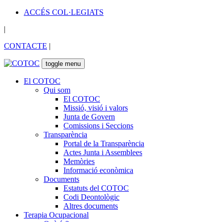
ACCÉS COL·LEGIATS
|
CONTACTE
|
toggle menu
El COTOC
Qui som
El COTOC
Missió, visió i valors
Junta de Govern
Comissions i Seccions
Transparència
Portal de la Transparència
Actes Junta i Assemblees
Memòries
Informació econòmica
Documents
Estatuts del COTOC
Codi Deontològic
Altres documents
Terapia Ocupacional