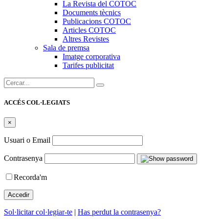
La Revista del COTOC
Documents tècnics
Publicacions COTOC
Articles COTOC
Altres Revistes
Sala de premsa
Imatge corporativa
Tarifes publicitat
Cercar:
ACCÉS COL·LEGIATS
×
Usuari o Email
Contrasenya
Recorda'm
Sol·licitar col·legiar-te
|
Has perdut la contrasenya?