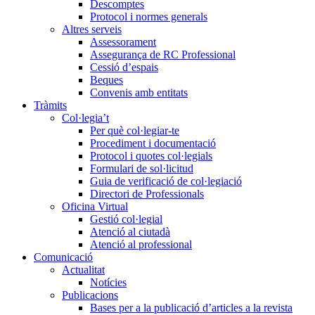
Descomptes
Protocol i normes generals
Altres serveis
Assessorament
Assegurança de RC Professional
Cessió d’espais
Beques
Convenis amb entitats
Tràmits
Col·legia’t
Per què col·legiar-te
Procediment i documentació
Protocol i quotes col·legials
Formulari de sol·licitud
Guia de verificació de col·legiació
Directori de Professionals
Oficina Virtual
Gestió col·legial
Atenció al ciutadà
Atenció al professional
Comunicació
Actualitat
Notícies
Publicacions
Bases per a la publicació d’articles a la revista