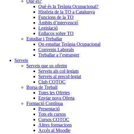
Què és?
Què és la Teràpia Ocupacional?
Història de la TO a Catalunya
Funcions de la TO
Àmbits d’intervenció
Legislació
Enllaços sobre TO
Estudiar i Treballar
On estudiar Teràpia Ocupacional
Convenis Laborals
Treballar a l’estranger
Serveis
Serveis que us oferim
Serveis als col·legiats
Serveis al precol·legiat
Club COTOC
Borsa de Treball
Totes les Ofertes
Enviar nova Oferta
Formació Contínua
Presentació
Tots els cursos
Cursos COTOC
Altres formacions
Accés al Moodle