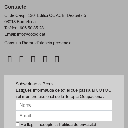
Contacte
C. de Casp, 130, Edifici COACB, Despatx 5
08013 Barcelona
Telèfon: 606 50 85 28
Email:
info@cotoc.cat
Consulta l’horari d’
atenció presencial
Subscriu-te al Breus
Estigues informat/da de tot el que passa al COTOC
i el món professional de la Teràpia Ocupacional.
He llegit i accepto la
Política de privacitat