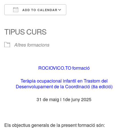
ADD TO CALENDAR
Download ICS
Google Calendar
iCalendar
Office 365
Outlook Live
TIPUS CURS
Altres formacions
ROCIOVICO.TO formació
Teràpia ocupacional infantil en Trastorn del
Desenvolupament de la Coordinació (8a edició)
31 de maig i 1de juny 2025
Els objectius generals de la present formació són: