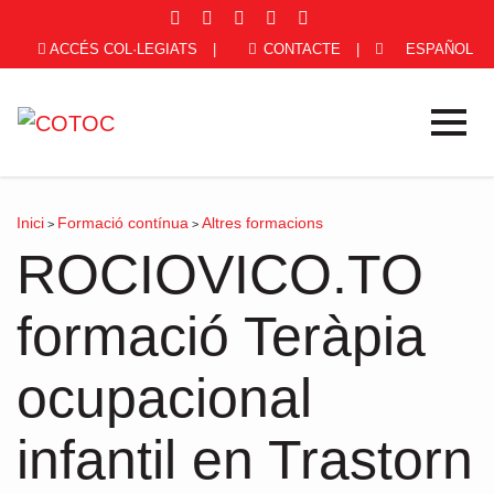
ACCÉS COL·LEGIATS
|
CONTACTE
|
ESPAÑOL
Inici
Formació contínua
Altres formacions
>
>
ROCIOVICO.TO
formació Teràpia
ocupacional
infantil en Trastorn