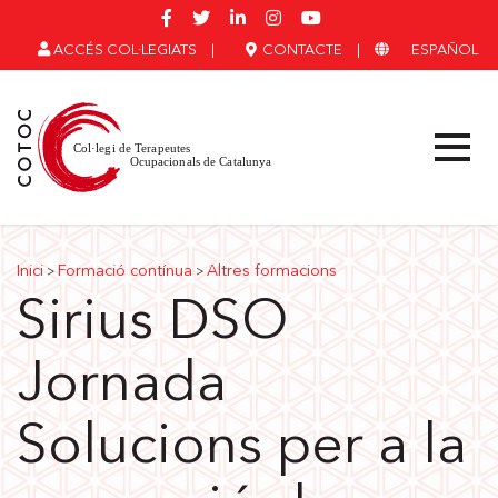
ACCÉS COL·LEGIATS
|
CONTACTE
|
ESPAÑOL
Inici
Formació contínua
Altres formacions
>
>
Sirius DSO
Jornada
Solucions per a la