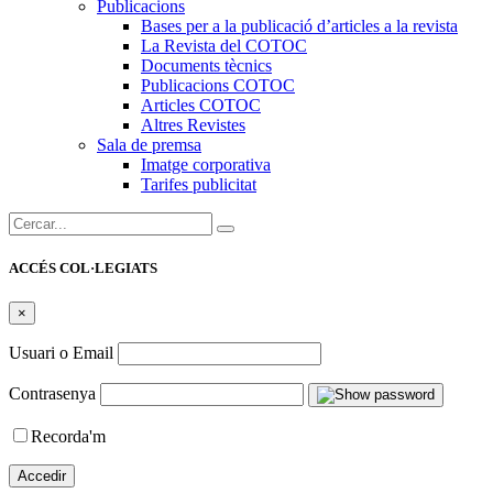
Publicacions
Bases per a la publicació d’articles a la revista
La Revista del COTOC
Documents tècnics
Publicacions COTOC
Articles COTOC
Altres Revistes
Sala de premsa
Imatge corporativa
Tarifes publicitat
Cercar:
ACCÉS COL·LEGIATS
×
Usuari o Email
Contrasenya
Recorda'm