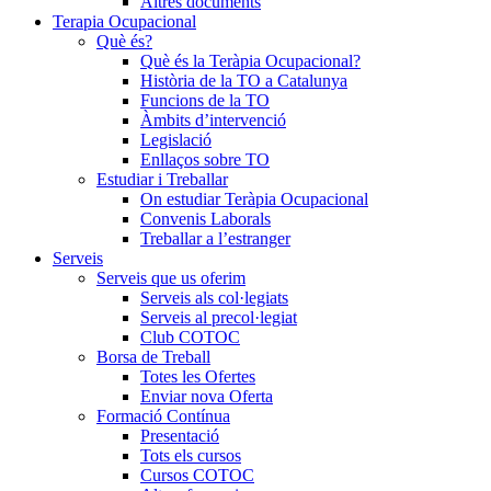
Altres documents
Terapia Ocupacional
Què és?
Què és la Teràpia Ocupacional?
Història de la TO a Catalunya
Funcions de la TO
Àmbits d’intervenció
Legislació
Enllaços sobre TO
Estudiar i Treballar
On estudiar Teràpia Ocupacional
Convenis Laborals
Treballar a l’estranger
Serveis
Serveis que us oferim
Serveis als col·legiats
Serveis al precol·legiat
Club COTOC
Borsa de Treball
Totes les Ofertes
Enviar nova Oferta
Formació Contínua
Presentació
Tots els cursos
Cursos COTOC