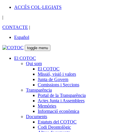
ACCÉS COL·LEGIATS
|
CONTACTE
|
Español
toggle menu
El COTOC
Qui som
El COTOC
Missió, visió i valors
Junta de Govern
Comissions i Seccions
Transparència
Portal de la Transparència
Actes Junta i Assemblees
Memòries
Informació econòmica
Documents
Estatuts del COTOC
Codi Deontològic