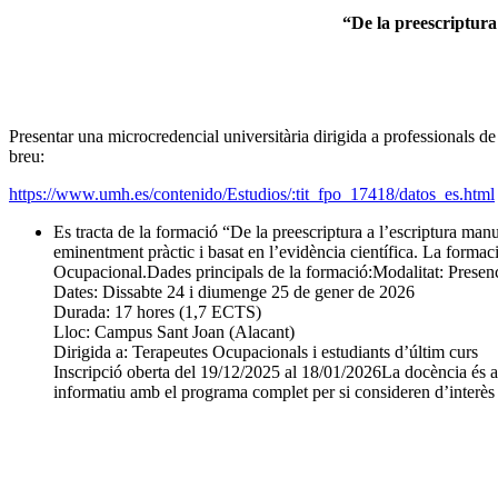
“De la preescriptura
Presentar una microcredencial universitària dirigida a professionals de 
breu:
https://www.umh.es/contenido/Estudios/:tit_fpo_17418/datos_es.html
Es tracta de la formació “De la preescriptura a l’escriptura m
eminentment pràctic i basat en l’evidència científica. La formaci
Ocupacional.Dades principals de la formació:Modalitat: Presenc
Dates: Dissabte 24 i diumenge 25 de gener de 2026
Durada: 17 hores (1,7 ECTS)
Lloc: Campus Sant Joan (Alacant)
Dirigida a: Terapeutes Ocupacionals i estudiants d’últim curs
Inscripció oberta del 19/12/2025 al 18/01/2026La docència és a 
informatiu amb el programa complet per si consideren d’interès