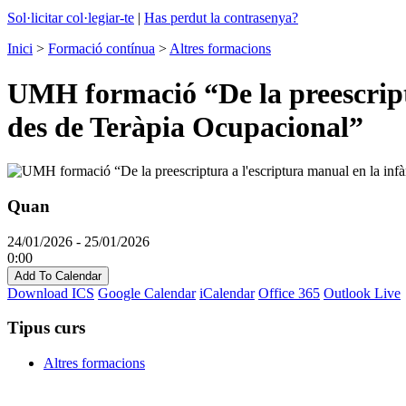
Sol·licitar col·legiar-te
|
Has perdut la contrasenya?
Inici
>
Formació contínua
>
Altres formacions
UMH formació “De la preescriptu
des de Teràpia Ocupacional”
Quan
24/01/2026 - 25/01/2026
0:00
Add To Calendar
Download ICS
Google Calendar
iCalendar
Office 365
Outlook Live
Tipus curs
Altres formacions