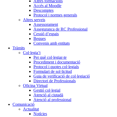
Altres formacions
Accés al Moodle
Descomptes
Protocol i normes generals
Altres serveis
Assessorament
Assegurança de RC Professional
Cessió d’espais
Beques
Convenis amb entitats
Tràmits
Col·legia’t
Per què col·legiar-te
Procediment i documentació
Protocol i quotes col·legials
Formulari de sol·licitud
Guia de verificació de col·legiació
Directori de Professionals
Oficina Virtual
Gestió col·legial
Atenció al ciutadà
Atenció al professional
Comunicació
Actualitat
Notícies