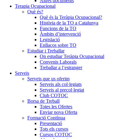
Altres documents
Terapia Ocupacional
Què és?
Què és la Teràpia Ocupacional?
Història de la TO a Catalunya
Funcions de la TO
Àmbits d’intervenció
Legislació
Enllaços sobre TO
Estudiar i Treballar
On estudiar Teràpia Ocupacional
Convenis Laborals
Treballar a l’estranger
Serveis
Serveis que us oferim
Serveis als col·legiats
Serveis al precol·legiat
Club COTOC
Borsa de Treball
Totes les Ofertes
Enviar nova Oferta
Formació Contínua
Presentació
Tots els cursos
Cursos COTOC