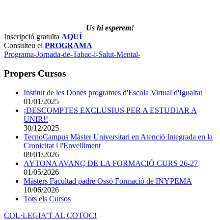
Us hi esperem!
Inscripció gratuïta
AQUÍ
Consulteu el
PROGRAMA
Programa-Jornada-de-Tabac-i-Salut-Mental-
Propers Cursos
Institut de les Dones programes d'Escola Virtual d'Igualtat
01/01/2025
¡DESCOMPTES EXCLUSIUS PER A ESTUDIAR A
UNIR!!
30/12/2025
TecnoCampus Màster Universitari en Atenció Integrada en la
Cronicitat i l'Envelliment
09/01/2026
AYTONA AVANÇ DE LA FORMACIÓ CURS 26-27
01/05/2026
Màsters Facultad padre Ossó Formació de INYPEMA
10/06/2026
Tots els Cursos
COL·LEGIA’T AL COTOC!