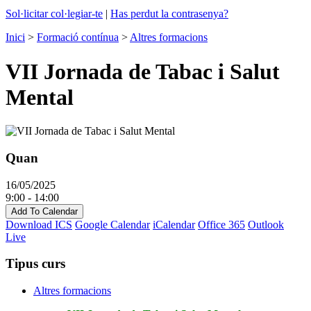
Sol·licitar col·legiar-te
|
Has perdut la contrasenya?
Inici
>
Formació contínua
>
Altres formacions
VII Jornada de Tabac i Salut
Mental
Quan
16/05/2025
9:00 - 14:00
Add To Calendar
Download ICS
Google Calendar
iCalendar
Office 365
Outlook
Live
Tipus curs
Altres formacions