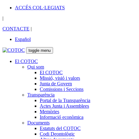
ACCÉS COL·LEGIATS
|
CONTACTE
|
Español
toggle menu
El COTOC
Qui som
El COTOC
Missió, visió i valors
Junta de Govern
Comissions i Seccions
Transparència
Portal de la Transparència
Actes Junta i Assemblees
Memòries
Informació econòmica
Documents
Estatuts del COTOC
Codi Deontològic