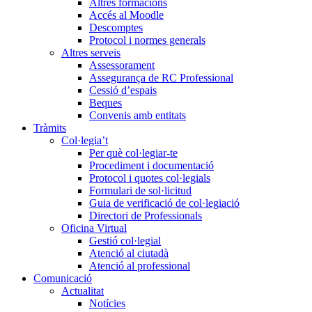
Altres formacions
Accés al Moodle
Descomptes
Protocol i normes generals
Altres serveis
Assessorament
Assegurança de RC Professional
Cessió d’espais
Beques
Convenis amb entitats
Tràmits
Col·legia’t
Per què col·legiar-te
Procediment i documentació
Protocol i quotes col·legials
Formulari de sol·licitud
Guia de verificació de col·legiació
Directori de Professionals
Oficina Virtual
Gestió col·legial
Atenció al ciutadà
Atenció al professional
Comunicació
Actualitat
Notícies