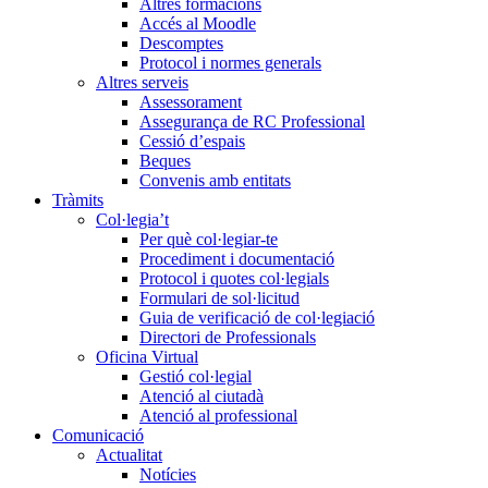
Altres formacions
Accés al Moodle
Descomptes
Protocol i normes generals
Altres serveis
Assessorament
Assegurança de RC Professional
Cessió d’espais
Beques
Convenis amb entitats
Tràmits
Col·legia’t
Per què col·legiar-te
Procediment i documentació
Protocol i quotes col·legials
Formulari de sol·licitud
Guia de verificació de col·legiació
Directori de Professionals
Oficina Virtual
Gestió col·legial
Atenció al ciutadà
Atenció al professional
Comunicació
Actualitat
Notícies