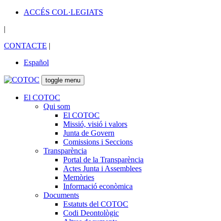
ACCÉS COL·LEGIATS
|
CONTACTE
|
Español
toggle menu
El COTOC
Qui som
El COTOC
Missió, visió i valors
Junta de Govern
Comissions i Seccions
Transparència
Portal de la Transparència
Actes Junta i Assemblees
Memòries
Informació econòmica
Documents
Estatuts del COTOC
Codi Deontològic