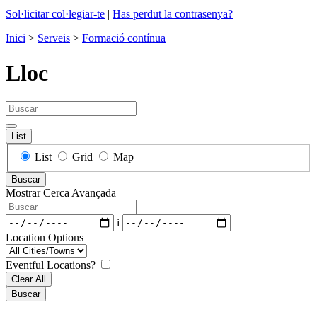
Sol·licitar col·legiar-te
|
Has perdut la contrasenya?
Inici
>
Serveis
>
Formació contínua
Lloc
Buscar
List
Search
List
Grid
Map
Results
Buscar
View
Mostrar Cerca Avançada
Type
Buscar
Dates
i
Location Options
City/Town
Eventful Locations?
Clear All
Buscar