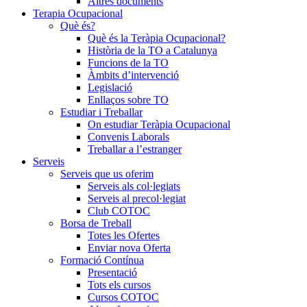
Altres documents
Terapia Ocupacional
Què és?
Què és la Teràpia Ocupacional?
Història de la TO a Catalunya
Funcions de la TO
Àmbits d’intervenció
Legislació
Enllaços sobre TO
Estudiar i Treballar
On estudiar Teràpia Ocupacional
Convenis Laborals
Treballar a l’estranger
Serveis
Serveis que us oferim
Serveis als col·legiats
Serveis al precol·legiat
Club COTOC
Borsa de Treball
Totes les Ofertes
Enviar nova Oferta
Formació Contínua
Presentació
Tots els cursos
Cursos COTOC