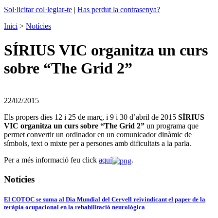
Sol·licitar col·legiar-te
|
Has perdut la contrasenya?
Inici
>
Notícies
SÍRIUS VIC organitza un curs
sobre “The Grid 2”
22/02/2015
Els propers dies 12 i 25 de març, i 9 i 30 d’abril de 2015
SÍRIUS
VIC organitza un curs sobre “The Grid 2”
un programa que
permet convertir un ordinador en un comunicador dinàmic de
símbols, text o mixte per a persones amb dificultats a la parla.
Per a més informació feu click
aquí
.
Notícies
El COTOC se suma al Dia Mundial del Cervell reivindicant el paper de la
teràpia ocupacional en la rehabilitació neurològica