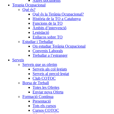
Altres documents
Terapia Ocupacional
Què és?
Què és la Teràpia Ocupacional?
Història de la TO a Catalunya
Funcions de la TO
Àmbits d’intervenció
Legislació
Enllaços sobre TO
Estudiar i Treballar
On estudiar Teràpia Ocupacional
Convenis Laborals
Treballar a l’estranger
Serveis
Serveis que us oferim
Serveis als col·legiats
Serveis al precol·legiat
Club COTOC
Borsa de Treball
Totes les Ofertes
Enviar nova Oferta
Formació Contínua
Presentació
Tots els cursos
Cursos COTOC