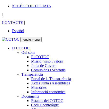
ACCÉS COL·LEGIATS
|
CONTACTE
|
Español
toggle menu
El COTOC
Qui som
El COTOC
Missió, visió i valors
Junta de Govern
Comissions i Seccions
Transparència
Portal de la Transparència
Actes Junta i Assemblees
Memòries
Informació econòmica
Documents
Estatuts del COTOC
Codi Deontològic