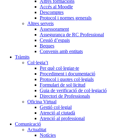
Altres formacions
Accés al Moodle
Descomptes
Protocol i normes generals
Altres serveis
Assessorament
Assegurança de RC Professional
Cessió d’espais
Beques
Convenis amb entitats
Tràmits
Col·legia’t
Per què col·legiar-te
Procediment i documentació
Protocol i quotes col·legials
Formulari de sol·licitud
Guia de verificació de col·legiació
Directori de Professionals
Oficina Virtual
Gestió col·legial
Atenció al ciutadà
Atenció al professional
Comunicació
Actualitat
Notícies