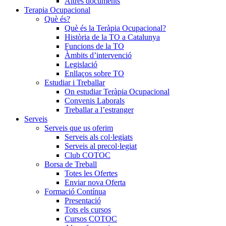
Altres documents
Terapia Ocupacional
Què és?
Què és la Teràpia Ocupacional?
Història de la TO a Catalunya
Funcions de la TO
Àmbits d’intervenció
Legislació
Enllaços sobre TO
Estudiar i Treballar
On estudiar Teràpia Ocupacional
Convenis Laborals
Treballar a l’estranger
Serveis
Serveis que us oferim
Serveis als col·legiats
Serveis al precol·legiat
Club COTOC
Borsa de Treball
Totes les Ofertes
Enviar nova Oferta
Formació Contínua
Presentació
Tots els cursos
Cursos COTOC