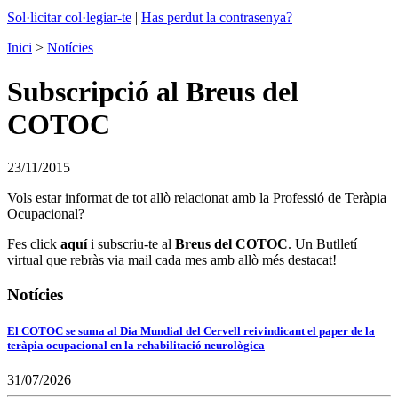
Sol·licitar col·legiar-te
|
Has perdut la contrasenya?
Inici
>
Notícies
Subscripció al Breus del
COTOC
23/11/2015
Vols estar informat de tot allò relacionat amb la Professió de Teràpia
Ocupacional?
Fes click
aquí
i subscriu-te al
Breus del COTOC
. Un Butlletí
virtual que rebràs via mail cada mes amb allò més destacat!
Notícies
El COTOC se suma al Dia Mundial del Cervell reivindicant el paper de la
teràpia ocupacional en la rehabilitació neurològica
31/07/2026