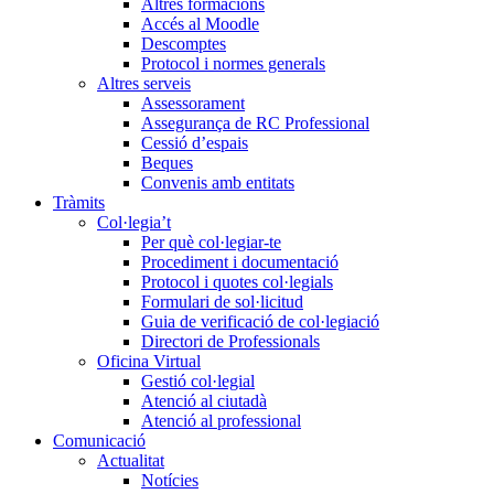
Altres formacions
Accés al Moodle
Descomptes
Protocol i normes generals
Altres serveis
Assessorament
Assegurança de RC Professional
Cessió d’espais
Beques
Convenis amb entitats
Tràmits
Col·legia’t
Per què col·legiar-te
Procediment i documentació
Protocol i quotes col·legials
Formulari de sol·licitud
Guia de verificació de col·legiació
Directori de Professionals
Oficina Virtual
Gestió col·legial
Atenció al ciutadà
Atenció al professional
Comunicació
Actualitat
Notícies