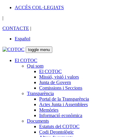
ACCÉS COL·LEGIATS
|
CONTACTE
|
Español
toggle menu
El COTOC
Qui som
El COTOC
Missió, visió i valors
Junta de Govern
Comissions i Seccions
Transparència
Portal de la Transparència
Actes Junta i Assemblees
Memòries
Informació econòmica
Documents
Estatuts del COTOC
Codi Deontològic