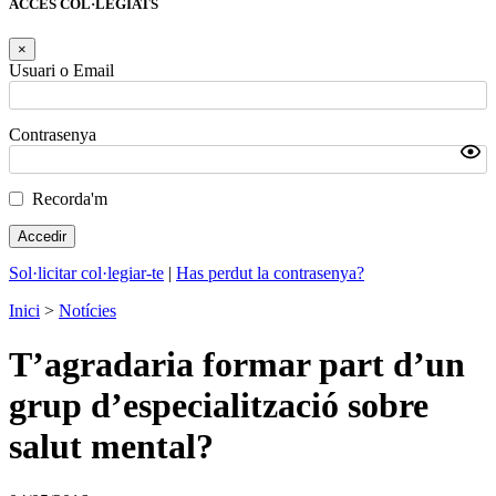
ACCÉS COL·LEGIATS
×
Usuari o Email
Contrasenya
Recorda'm
Sol·licitar col·legiar-te
|
Has perdut la contrasenya?
Inici
>
Notícies
T’agradaria formar part d’un
grup d’especialització sobre
salut mental?