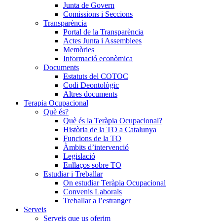
Junta de Govern
Comissions i Seccions
Transparència
Portal de la Transparència
Actes Junta i Assemblees
Memòries
Informació econòmica
Documents
Estatuts del COTOC
Codi Deontològic
Altres documents
Terapia Ocupacional
Què és?
Què és la Teràpia Ocupacional?
Història de la TO a Catalunya
Funcions de la TO
Àmbits d’intervenció
Legislació
Enllaços sobre TO
Estudiar i Treballar
On estudiar Teràpia Ocupacional
Convenis Laborals
Treballar a l’estranger
Serveis
Serveis que us oferim