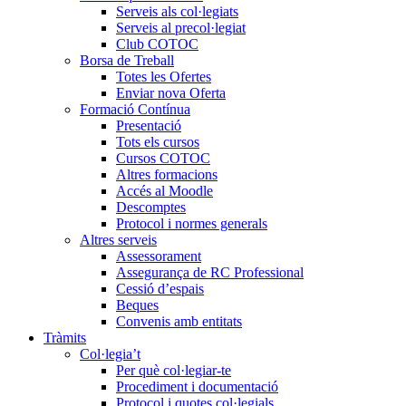
Serveis als col·legiats
Serveis al precol·legiat
Club COTOC
Borsa de Treball
Totes les Ofertes
Enviar nova Oferta
Formació Contínua
Presentació
Tots els cursos
Cursos COTOC
Altres formacions
Accés al Moodle
Descomptes
Protocol i normes generals
Altres serveis
Assessorament
Assegurança de RC Professional
Cessió d’espais
Beques
Convenis amb entitats
Tràmits
Col·legia’t
Per què col·legiar-te
Procediment i documentació
Protocol i quotes col·legials