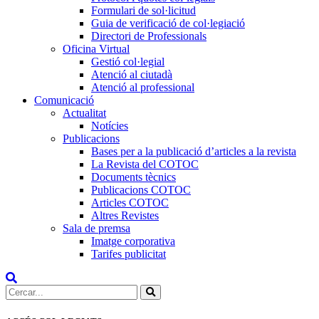
Formulari de sol·licitud
Guia de verificació de col·legiació
Directori de Professionals
Oficina Virtual
Gestió col·legial
Atenció al ciutadà
Atenció al professional
Comunicació
Actualitat
Notícies
Publicacions
Bases per a la publicació d’articles a la revista
La Revista del COTOC
Documents tècnics
Publicacions COTOC
Articles COTOC
Altres Revistes
Sala de premsa
Imatge corporativa
Tarifes publicitat
Cercar: