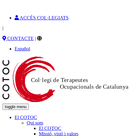
ACCÉS COL·LEGIATS
|
CONTACTE
|
Español
toggle menu
El COTOC
Qui som
El COTOC
Missió, visió i valors