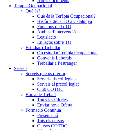
Altres documents
Terapia Ocupacional
Què és?
Què és la Teràpia Ocupacional?
Història de la TO a Catalunya
Funcions de la TO
Àmbits d’intervenció
Legislació
Enllaços sobre TO
Estudiar i Treballar
On estudiar Teràpia Ocupacional
Convenis Laborals
Treballar a l’estranger
Serveis
Serveis que us oferim
Serveis als col·legiats
Serveis al precol·legiat
Club COTOC
Borsa de Treball
Totes les Ofertes
Enviar nova Oferta
Formació Contínua
Presentació
Tots els cursos
Cursos COTOC