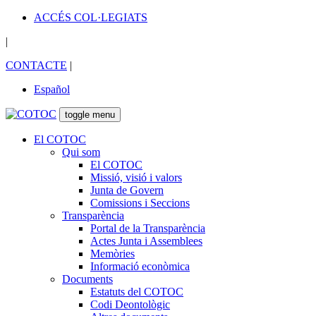
ACCÉS COL·LEGIATS
|
CONTACTE
|
Español
toggle menu
El COTOC
Qui som
El COTOC
Missió, visió i valors
Junta de Govern
Comissions i Seccions
Transparència
Portal de la Transparència
Actes Junta i Assemblees
Memòries
Informació econòmica
Documents
Estatuts del COTOC
Codi Deontològic