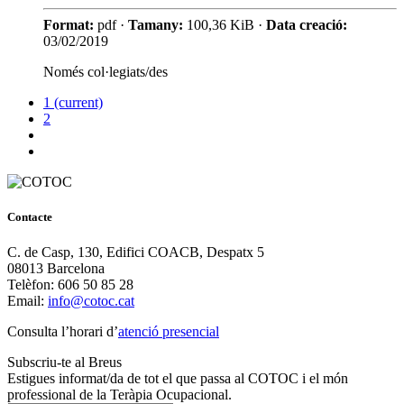
Format:
pdf ·
Tamany:
100,36 KiB ·
Data creació:
03/02/2019
Només col·legiats/des
1
(current)
2
Contacte
C. de Casp, 130, Edifici COACB, Despatx 5
08013 Barcelona
Telèfon: 606 50 85 28
Email:
info@cotoc.cat
Consulta l’horari d’
atenció presencial
Subscriu-te al Breus
Estigues informat/da de tot el que passa al COTOC i el món
professional de la Teràpia Ocupacional.