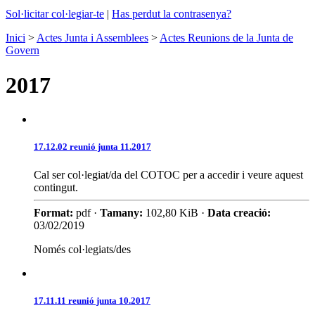
Sol·licitar col·legiar-te
|
Has perdut la contrasenya?
Inici
>
Actes Junta i Assemblees
>
Actes Reunions de la Junta de
Govern
2017
17.12.02 reunió junta 11.2017
Cal ser col·legiat/da del COTOC per a accedir i veure aquest
contingut.
Format:
pdf ·
Tamany:
102,80 KiB ·
Data creació:
03/02/2019
Només col·legiats/des
17.11.11 reunió junta 10.2017