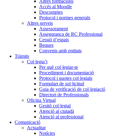
Altres formacions
Accés al Moodle
Descomptes
Protocol i normes generals
Altres serveis
Assessorament
Assegurança de RC Professional
Cessió d’espais
Beques
Convenis amb entitats
Tràmits
Col·legia’t
Per què col·legiar-te
Procediment i documentació
Protocol i quotes col·legials
Formulari de sol·licitud
Guia de verificació de col·legiació
Directori de Professionals
Oficina Virtual
Gestió col·legial
Atenció al ciutadà
Atenció al professional
Comunicació
Actualitat
Notícies