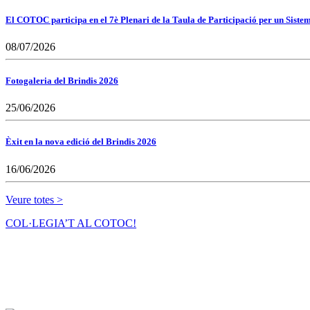
El COTOC participa en el 7è Plenari de la Taula de Participació per un Siste
08/07/2026
Fotogaleria del Brindis 2026
25/06/2026
Èxit en la nova edició del Brindis 2026
16/06/2026
Veure totes >
COL·LEGIA’T AL COTOC!