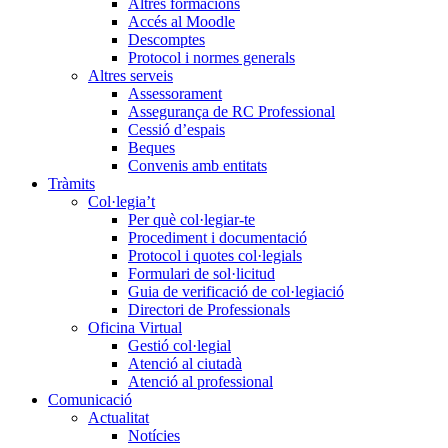
Altres formacions
Accés al Moodle
Descomptes
Protocol i normes generals
Altres serveis
Assessorament
Assegurança de RC Professional
Cessió d’espais
Beques
Convenis amb entitats
Tràmits
Col·legia’t
Per què col·legiar-te
Procediment i documentació
Protocol i quotes col·legials
Formulari de sol·licitud
Guia de verificació de col·legiació
Directori de Professionals
Oficina Virtual
Gestió col·legial
Atenció al ciutadà
Atenció al professional
Comunicació
Actualitat
Notícies