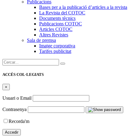
Publicacions
Bases per a la publicació d’articles a la revista
La Revista del COTOC
Documents tècnics
Publicacions COTOC
Articles COTOC
Altres Revistes
Sala de premsa
Imatge corporativa
Tarifes publicitat
Cercar:
ACCÉS COL·LEGIATS
×
Usuari o Email
Contrasenya
Recorda'm