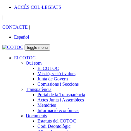
ACCÉS COL·LEGIATS
|
CONTACTE
|
Español
toggle menu
El COTOC
Qui som
El COTOC
Missió, visió i valors
Junta de Govern
Comissions i Seccions
Transparència
Portal de la Transparència
Actes Junta i Assemblees
Memòries
Informació econòmica
Documents
Estatuts del COTOC
Codi Deontològic