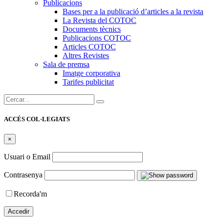
Publicacions
Bases per a la publicació d’articles a la revista
La Revista del COTOC
Documents tècnics
Publicacions COTOC
Articles COTOC
Altres Revistes
Sala de premsa
Imatge corporativa
Tarifes publicitat
Cercar:
ACCÉS COL·LEGIATS
×
Usuari o Email
Contrasenya
Recorda'm