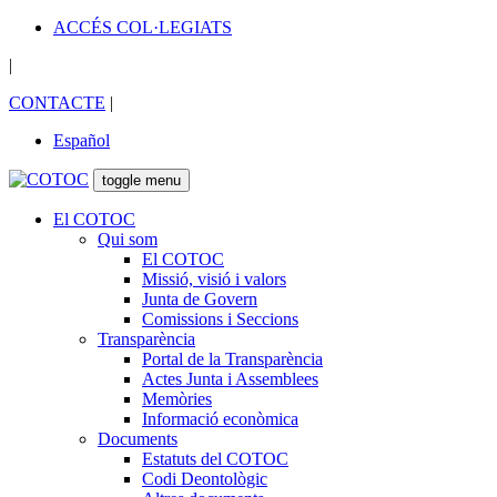
ACCÉS COL·LEGIATS
|
CONTACTE
|
Español
toggle menu
El COTOC
Qui som
El COTOC
Missió, visió i valors
Junta de Govern
Comissions i Seccions
Transparència
Portal de la Transparència
Actes Junta i Assemblees
Memòries
Informació econòmica
Documents
Estatuts del COTOC
Codi Deontològic