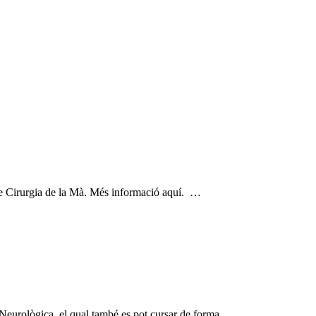
e Cirurgia de la Mà. Més informació aquí. …
 Neurològica, el qual també es pot cursar de forma …