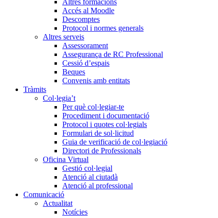
Altres formacions
Accés al Moodle
Descomptes
Protocol i normes generals
Altres serveis
Assessorament
Assegurança de RC Professional
Cessió d’espais
Beques
Convenis amb entitats
Tràmits
Col·legia’t
Per què col·legiar-te
Procediment i documentació
Protocol i quotes col·legials
Formulari de sol·licitud
Guia de verificació de col·legiació
Directori de Professionals
Oficina Virtual
Gestió col·legial
Atenció al ciutadà
Atenció al professional
Comunicació
Actualitat
Notícies