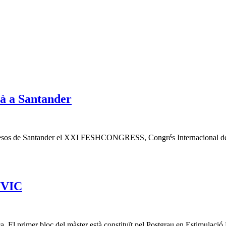
Mà a Santander
ongresos de Santander el XXI FESHCONGRESS, Congrés Internacional d
UVIC
. El primer bloc del màster està constituït pel Postgrau en Estimulació