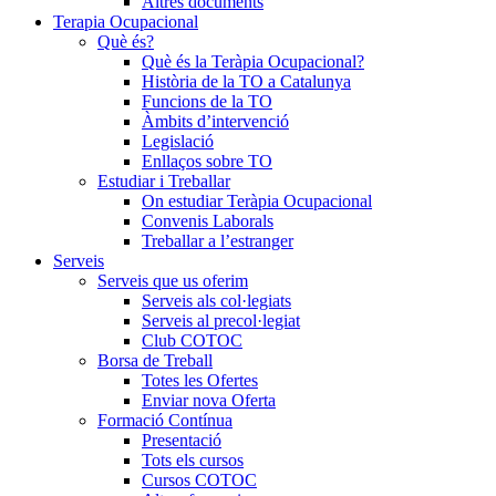
Altres documents
Terapia Ocupacional
Què és?
Què és la Teràpia Ocupacional?
Història de la TO a Catalunya
Funcions de la TO
Àmbits d’intervenció
Legislació
Enllaços sobre TO
Estudiar i Treballar
On estudiar Teràpia Ocupacional
Convenis Laborals
Treballar a l’estranger
Serveis
Serveis que us oferim
Serveis als col·legiats
Serveis al precol·legiat
Club COTOC
Borsa de Treball
Totes les Ofertes
Enviar nova Oferta
Formació Contínua
Presentació
Tots els cursos
Cursos COTOC