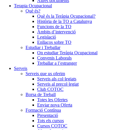
Altres documents
Terapia Ocupacional
Què és?
Què és la Teràpia Ocupacional?
Història de la TO a Catalunya
Funcions de la TO
Àmbits d’intervenció
Legislació
Enllaços sobre TO
Estudiar i Treballar
On estudiar Teràpia Ocupacional
Convenis Laborals
Treballar a l’estranger
Serveis
Serveis que us oferim
Serveis als col·legiats
Serveis al precol·legiat
Club COTOC
Borsa de Treball
Totes les Ofertes
Enviar nova Oferta
Formació Contínua
Presentació
Tots els cursos
Cursos COTOC