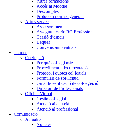
Altres formacions
Accés al Moodle
Descomptes
Protocol i normes generals
Altres serveis
Assessorament
Assegurança de RC Professional
Cessió d’espais
Beques
Convenis amb entitats
Tràmits
Col·legia’t
Per què col·legiar-te
Procediment i documentació
Protocol i quotes col·legials
Formulari de sol·licitud
Guia de verificació de col·legiació
Directori de Professionals
Oficina Virtual
Gestió col·legial
Atenció al ciutadà
Atenció al professional
Comunicació
Actualitat
Notícies