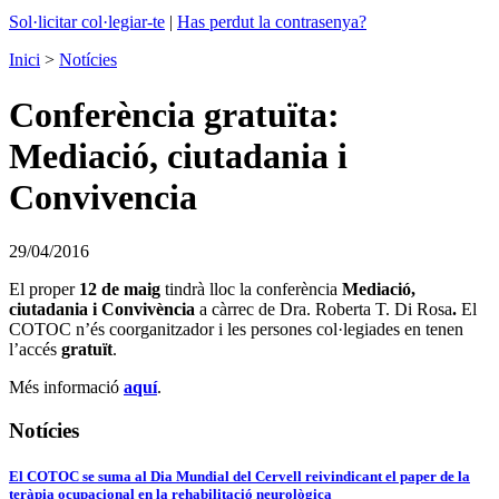
Sol·licitar col·legiar-te
|
Has perdut la contrasenya?
Inici
>
Notícies
Conferència gratuïta:
Mediació, ciutadania i
Convivencia
29/04/2016
El proper
12 de maig
tindrà lloc la conferència
Mediació,
ciutadania i Convivència
a càrrec de Dra. Roberta T. Di Rosa
.
El
COTOC n’és coorganitzador i les persones col·legiades en tenen
l’accés
gratuït
.
Més informació
aquí
.
Notícies
El COTOC se suma al Dia Mundial del Cervell reivindicant el paper de la
teràpia ocupacional en la rehabilitació neurològica