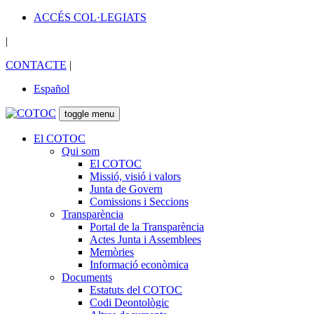
ACCÉS COL·LEGIATS
|
CONTACTE
|
Español
toggle menu
El COTOC
Qui som
El COTOC
Missió, visió i valors
Junta de Govern
Comissions i Seccions
Transparència
Portal de la Transparència
Actes Junta i Assemblees
Memòries
Informació econòmica
Documents
Estatuts del COTOC
Codi Deontològic