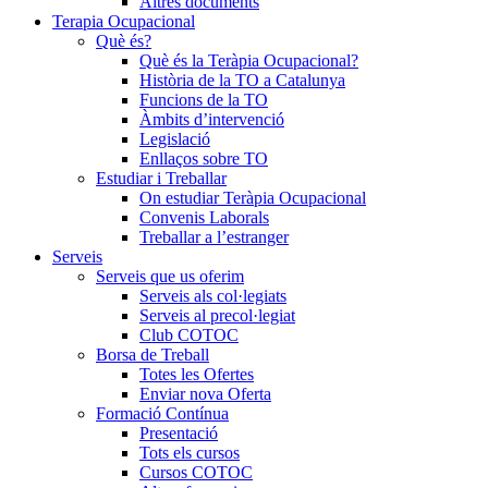
Altres documents
Terapia Ocupacional
Què és?
Què és la Teràpia Ocupacional?
Història de la TO a Catalunya
Funcions de la TO
Àmbits d’intervenció
Legislació
Enllaços sobre TO
Estudiar i Treballar
On estudiar Teràpia Ocupacional
Convenis Laborals
Treballar a l’estranger
Serveis
Serveis que us oferim
Serveis als col·legiats
Serveis al precol·legiat
Club COTOC
Borsa de Treball
Totes les Ofertes
Enviar nova Oferta
Formació Contínua
Presentació
Tots els cursos
Cursos COTOC