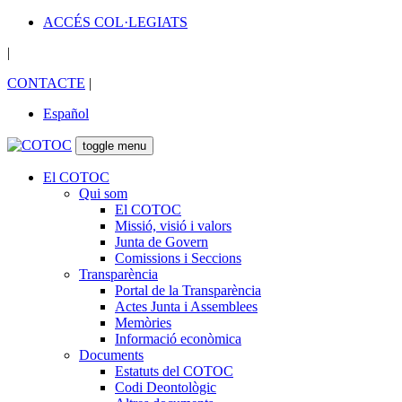
ACCÉS COL·LEGIATS
|
CONTACTE
|
Español
toggle menu
El COTOC
Qui som
El COTOC
Missió, visió i valors
Junta de Govern
Comissions i Seccions
Transparència
Portal de la Transparència
Actes Junta i Assemblees
Memòries
Informació econòmica
Documents
Estatuts del COTOC
Codi Deontològic