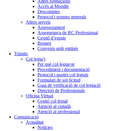
Altres formacions
Accés al Moodle
Descomptes
Protocol i normes generals
Altres serveis
Assessorament
Assegurança de RC Professional
Cessió d’espais
Beques
Convenis amb entitats
Tràmits
Col·legia’t
Per què col·legiar-te
Procediment i documentació
Protocol i quotes col·legials
Formulari de sol·licitud
Guia de verificació de col·legiació
Directori de Professionals
Oficina Virtual
Gestió col·legial
Atenció al ciutadà
Atenció al professional
Comunicació
Actualitat
Notícies