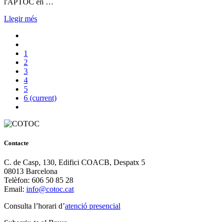
l'APTOC en …
Llegir més
1
2
3
4
5
6
(current)
Contacte
C. de Casp, 130, Edifici COACB, Despatx 5
08013 Barcelona
Telèfon: 606 50 85 28
Email:
info@cotoc.cat
Consulta l’horari d’
atenció presencial