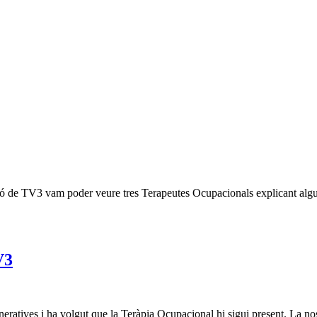
ó de TV3 vam poder veure tres Terapeutes Ocupacionals explicant algun
V3
tives i ha volgut que la Teràpia Ocupacional hi sigui present. La nostr