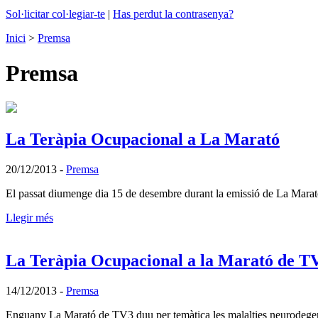
Sol·licitar col·legiar-te
|
Has perdut la contrasenya?
Inici
>
Premsa
Premsa
La Teràpia Ocupacional a La Marató
20/12/2013
-
Premsa
El passat diumenge dia 15 de desembre durant la emissió de La Marat
Llegir més
La Teràpia Ocupacional a la Marató de T
14/12/2013
-
Premsa
Enguany La Marató de TV3 duu per temàtica les malalties neurodegenera