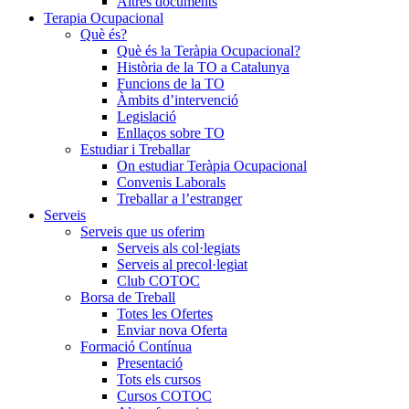
Altres documents
Terapia Ocupacional
Què és?
Què és la Teràpia Ocupacional?
Història de la TO a Catalunya
Funcions de la TO
Àmbits d’intervenció
Legislació
Enllaços sobre TO
Estudiar i Treballar
On estudiar Teràpia Ocupacional
Convenis Laborals
Treballar a l’estranger
Serveis
Serveis que us oferim
Serveis als col·legiats
Serveis al precol·legiat
Club COTOC
Borsa de Treball
Totes les Ofertes
Enviar nova Oferta
Formació Contínua
Presentació
Tots els cursos
Cursos COTOC