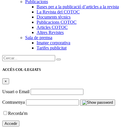
Publicacions
Bases per a la publicació d’articles a la revista
La Revista del COTOC
Documents tècnics
Publicacions COTOC
Articles COTOC
Altres Revistes
Sala de premsa
Imatge corporativa
Tarifes publicitat
Cercar:
ACCÉS COL·LEGIATS
×
Usuari o Email
Contrasenya
Recorda'm