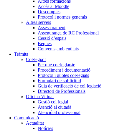
Altres formacions
Accés al Moodle
Descomptes
Protocol i normes generals
Altres serveis
Assessorament
Assegurança de RC Professional
Cessió d’espais
Beques
Convenis amb entitats
Tràmits
Col·legia’t
Per què col·legiar-te
Procediment i documentació
Protocol i quotes col·legials
Formulari de sol·licitud
Guia de verificació de col·legiació
Directori de Professionals
Oficina Virtual
Gestió col·legial
Atenció al ciutadà
Atenció al professional
Comunicació
Actualitat
Notícies