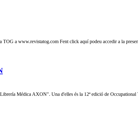
ista TOG a www.revistatog.com Fent click aquí podeu accedir a la pre
N
 la "Librería Médica AXON". Una d'elles és la 12ª edició de Occupati