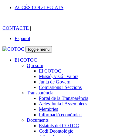
ACCÉS COL·LEGIATS
|
CONTACTE
|
Español
toggle menu
El COTOC
Qui som
El COTOC
Missió, visió i valors
Junta de Govern
Comissions i Seccions
Transparència
Portal de la Transparència
Actes Junta i Assemblees
Memòries
Informació econòmica
Documents
Estatuts del COTOC
Codi Deontològic