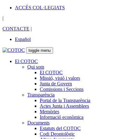
ACCÉS COL·LEGIATS
|
CONTACTE
|
Español
toggle menu
El COTOC
Qui som
El COTOC
Missió, visió i valors
Junta de Govern
Comissions i Seccions
Transparència
Portal de la Transparència
Actes Junta i Assemblees
Memòries
Informació econòmica
Documents
Estatuts del COTOC
Codi Deontològic