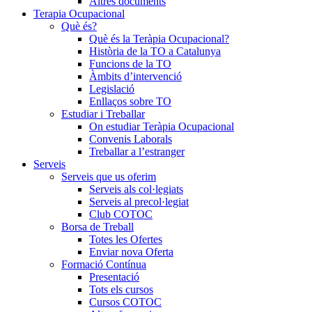
Altres documents
Terapia Ocupacional
Què és?
Què és la Teràpia Ocupacional?
Història de la TO a Catalunya
Funcions de la TO
Àmbits d’intervenció
Legislació
Enllaços sobre TO
Estudiar i Treballar
On estudiar Teràpia Ocupacional
Convenis Laborals
Treballar a l’estranger
Serveis
Serveis que us oferim
Serveis als col·legiats
Serveis al precol·legiat
Club COTOC
Borsa de Treball
Totes les Ofertes
Enviar nova Oferta
Formació Contínua
Presentació
Tots els cursos
Cursos COTOC