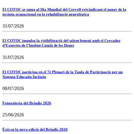
El COTOC se suma al Dia Mundial del Cervell reivindicant el paper de la
teràpia ocupacional en la rehabilitació neurològica
31/07/2026
El COTOC impulsa la visibilització del talent femení amb el Cercador
d’Expertes de l’Institut Català de les Dones
31/07/2026
El COTOC participa en el 7è Plenari de la Taula de Participació per un
Sistema Educatiu Inclusiu
08/07/2026
Fotogaleria del Brindis 2026
25/06/2026
Èxit en la nova edició del Brindis 2026