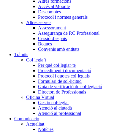
Altres formacions
Accés al Moodle
Descomptes
Protocol i normes generals
Altres serveis
Assessorament
Assegurança de RC Professional
Cessió d’espais
Beques
Convenis amb entitats
Tràmits
Col·legia’t
Per què col·legiar-te
Procediment i documentació
Protocol i quotes col·legials
Formulari de sol·licitud
Guia de verificació de col·legiació
Directori de Professionals
Oficina Virtual
Gestió col·legial
Atenció al ciutadà
Atenció al professional
Comunicació
Actualitat
Notícies