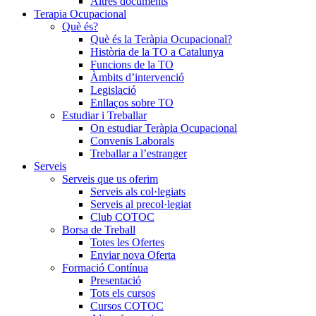
Altres documents
Terapia Ocupacional
Què és?
Què és la Teràpia Ocupacional?
Història de la TO a Catalunya
Funcions de la TO
Àmbits d’intervenció
Legislació
Enllaços sobre TO
Estudiar i Treballar
On estudiar Teràpia Ocupacional
Convenis Laborals
Treballar a l’estranger
Serveis
Serveis que us oferim
Serveis als col·legiats
Serveis al precol·legiat
Club COTOC
Borsa de Treball
Totes les Ofertes
Enviar nova Oferta
Formació Contínua
Presentació
Tots els cursos
Cursos COTOC