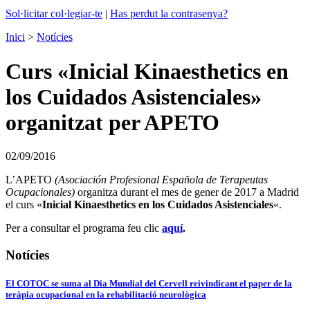
Sol·licitar col·legiar-te
|
Has perdut la contrasenya?
Inici
>
Notícies
Curs «Inicial Kinaesthetics en
los Cuidados Asistenciales»
organitzat per APETO
02/09/2016
L’APETO
(Asociación Profesional Española de Terapeutas
Ocupacionales)
organitza durant el mes de gener de 2017 a Madrid
el curs «
Inicial Kinaesthetics en los Cuidados Asistenciales
«.
Per a consultar el programa feu clic
aquí
.
Notícies
El COTOC se suma al Dia Mundial del Cervell reivindicant el paper de la
teràpia ocupacional en la rehabilitació neurològica