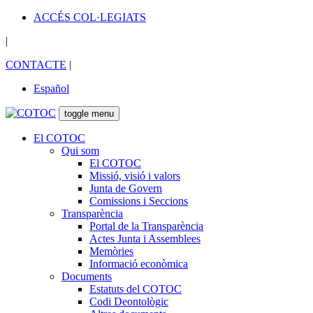
ACCÉS COL·LEGIATS
|
CONTACTE
|
Español
toggle menu
El COTOC
Qui som
El COTOC
Missió, visió i valors
Junta de Govern
Comissions i Seccions
Transparència
Portal de la Transparència
Actes Junta i Assemblees
Memòries
Informació econòmica
Documents
Estatuts del COTOC
Codi Deontològic