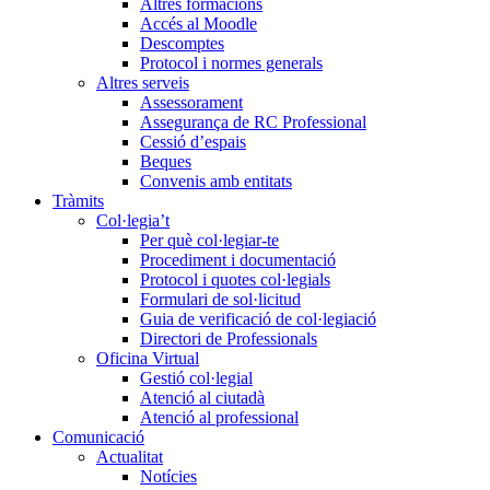
Altres formacions
Accés al Moodle
Descomptes
Protocol i normes generals
Altres serveis
Assessorament
Assegurança de RC Professional
Cessió d’espais
Beques
Convenis amb entitats
Tràmits
Col·legia’t
Per què col·legiar-te
Procediment i documentació
Protocol i quotes col·legials
Formulari de sol·licitud
Guia de verificació de col·legiació
Directori de Professionals
Oficina Virtual
Gestió col·legial
Atenció al ciutadà
Atenció al professional
Comunicació
Actualitat
Notícies