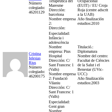
Terapèutica del
Ocupacional
Número
Maresme
(EUIT) / EU Croja
colegiado:
Dirección:
Roja (centre adscrit
46201129
barcelona
a la UAB)
Nombre empresa
Año finalización
2:
estudios:2010
Dirección:
Especialidad:
Infància i
adolescència
Nombre
Titulació.:
empresa: Pius
Diplomatura
Cristina
Hospital
Nombre del centro:
Iglesias
Dirección: C/
Facultat de Ciències
Rius
Sant Francesc 1
de la Salut i el
Número
(Valls)
Benestar (UVic-
colegiado:
Nombre empresa
UCC)
46200175
2: Fundació
Año finalización
Vilaniu
estudios:2003
Dirección: C/
Sant Francesc 1
(Valls)
Especialidad:
Gent gran
Nombre