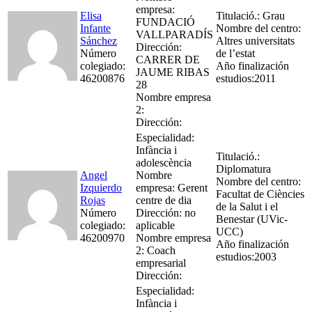
empresa:
Elisa
Titulació.: Grau
FUNDACIÓ
Infante
Nombre del centro:
VALLPARADÍS
Sánchez
Altres universitats
Dirección:
Número
de l’estat
CARRER DE
colegiado:
Año finalización
JAUME RIBAS
46200876
estudios:2011
28
Nombre empresa
2:
Dirección:
Especialidad:
Infància i
Titulació.:
adolescència
Diplomatura
Angel
Nombre
Nombre del centro:
Izquierdo
empresa: Gerent
Facultat de Ciències
Rojas
centre de dia
de la Salut i el
Número
Dirección: no
Benestar (UVic-
colegiado:
aplicable
UCC)
46200970
Nombre empresa
Año finalización
2: Coach
estudios:2003
empresarial
Dirección:
Especialidad:
Infància i