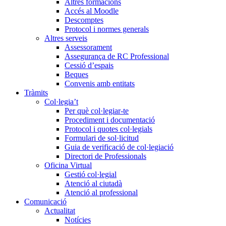
Altres formacions
Accés al Moodle
Descomptes
Protocol i normes generals
Altres serveis
Assessorament
Assegurança de RC Professional
Cessió d’espais
Beques
Convenis amb entitats
Tràmits
Col·legia’t
Per què col·legiar-te
Procediment i documentació
Protocol i quotes col·legials
Formulari de sol·licitud
Guia de verificació de col·legiació
Directori de Professionals
Oficina Virtual
Gestió col·legial
Atenció al ciutadà
Atenció al professional
Comunicació
Actualitat
Notícies