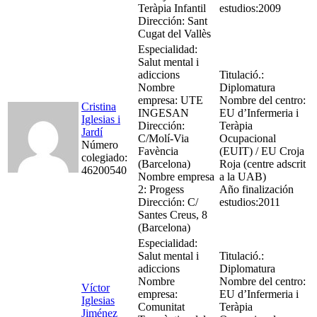
Teràpia Infantil
estudios:2009
Dirección: Sant
Cugat del Vallès
Especialidad:
Salut mental i
adiccions
Titulació.:
Nombre
Diplomatura
empresa: UTE
Nombre del centro:
Cristina
INGESAN
EU d’Infermeria i
Iglesias i
Dirección:
Teràpia
Jardí
C/Molí-Via
Ocupacional
Número
Favència
(EUIT) / EU Croja
colegiado:
(Barcelona)
Roja (centre adscrit
46200540
Nombre empresa
a la UAB)
2: Progess
Año finalización
Dirección: C/
estudios:2011
Santes Creus, 8
(Barcelona)
Especialidad:
Salut mental i
Titulació.:
adiccions
Diplomatura
Nombre
Nombre del centro:
Víctor
empresa:
EU d’Infermeria i
Iglesias
Comunitat
Teràpia
Jiménez