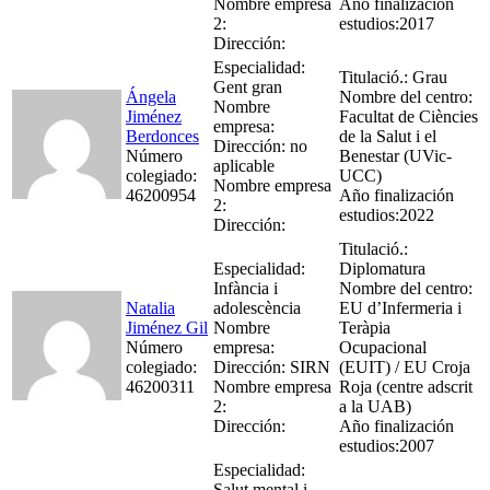
Nombre empresa
Año finalización
2:
estudios:2017
Dirección:
Especialidad:
Titulació.: Grau
Gent gran
Ángela
Nombre del centro:
Nombre
Jiménez
Facultat de Ciències
empresa:
Berdonces
de la Salut i el
Dirección: no
Número
Benestar (UVic-
aplicable
colegiado:
UCC)
Nombre empresa
46200954
Año finalización
2:
estudios:2022
Dirección:
Titulació.:
Especialidad:
Diplomatura
Infància i
Nombre del centro:
Natalia
adolescència
EU d’Infermeria i
Jiménez Gil
Nombre
Teràpia
Número
empresa:
Ocupacional
colegiado:
Dirección: SIRN
(EUIT) / EU Croja
46200311
Nombre empresa
Roja (centre adscrit
2:
a la UAB)
Dirección:
Año finalización
estudios:2007
Especialidad:
Salut mental i