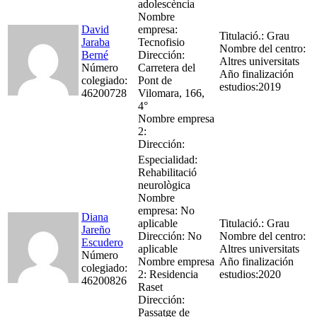
adolescència
Nombre
David
empresa:
Titulació.: Grau
Jaraba
Tecnofisio
Nombre del centro:
Berné
Dirección:
Altres universitats
Número
Carretera del
Año finalización
colegiado:
Pont de
estudios:2019
46200728
Vilomara, 166,
4°
Nombre empresa
2:
Dirección:
Especialidad:
Rehabilitació
neurològica
Nombre
empresa: No
Diana
aplicable
Titulació.: Grau
Jareño
Dirección: No
Nombre del centro:
Escudero
aplicable
Altres universitats
Número
Nombre empresa
Año finalización
colegiado:
2: Residencia
estudios:2020
46200826
Raset
Dirección:
Passatge de