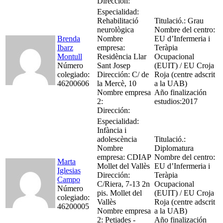
Dirección:
Especialidad:
Rehabilitació
Titulació.: Grau
neurològica
Nombre del centro:
Brenda
Nombre
EU d’Infermeria i
Ibarz
empresa:
Teràpia
Montull
Residència Llar
Ocupacional
Número
Sant Josep
(EUIT) / EU Croja
colegiado:
Dirección: C/ de
Roja (centre adscrit
46200606
la Mercè, 10
a la UAB)
Nombre empresa
Año finalización
2:
estudios:2017
Dirección:
Especialidad:
Infància i
adolescència
Titulació.:
Nombre
Diplomatura
empresa: CDIAP
Nombre del centro:
Marta
Mollet del Vallès
EU d’Infermeria i
Iglesias
Dirección:
Teràpia
Campo
C/Riera, 7-13 2n
Ocupacional
Número
pis. Mollet del
(EUIT) / EU Croja
colegiado:
Vallès
Roja (centre adscrit
46200005
Nombre empresa
a la UAB)
2: Petjades -
Año finalización