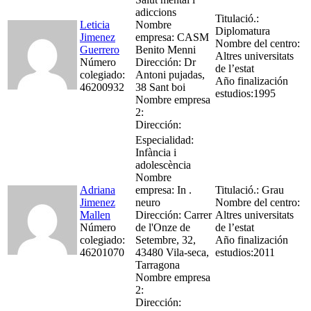
adiccions
Titulació.:
Leticia
Nombre
Diplomatura
Jimenez
empresa: CASM
Nombre del centro:
Guerrero
Benito Menni
Altres universitats
Número
Dirección: Dr
de l’estat
colegiado:
Antoni pujadas,
Año finalización
46200932
38 Sant boi
estudios:1995
Nombre empresa
2:
Dirección:
Especialidad:
Infància i
adolescència
Nombre
Adriana
empresa: In .
Titulació.: Grau
Jimenez
neuro
Nombre del centro:
Mallen
Dirección: Carrer
Altres universitats
Número
de l'Onze de
de l’estat
colegiado:
Setembre, 32,
Año finalización
46201070
43480 Vila-seca,
estudios:2011
Tarragona
Nombre empresa
2:
Dirección: