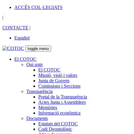
ACCÉS COL·LEGIATS
|
CONTACTE
|
Español
toggle menu
El COTOC
Qui som
El COTOC
Missió, visió i valors
Junta de Govern
Comissions i Seccions
Transparència
Portal de la Transparència
Actes Junta i Assemblees
Memòries
Informació econòmica
Documents
Estatuts del COTOC
Codi Deontològic