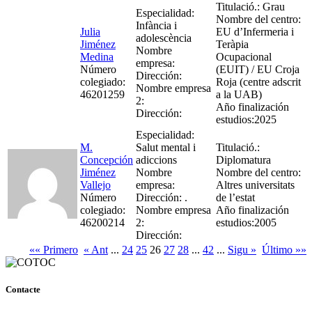
Titulació.: Grau
Especialidad:
Nombre del centro:
Infància i
Julia
EU d’Infermeria i
adolescència
Jiménez
Teràpia
Nombre
Medina
Ocupacional
empresa:
Número
(EUIT) / EU Croja
Dirección:
colegiado:
Roja (centre adscrit
Nombre empresa
46201259
a la UAB)
2:
Año finalización
Dirección:
estudios:2025
Especialidad:
M.
Salut mental i
Titulació.:
Concepción
adiccions
Diplomatura
Jiménez
Nombre
Nombre del centro:
Vallejo
empresa:
Altres universitats
Número
Dirección: .
de l’estat
colegiado:
Nombre empresa
Año finalización
46200214
2:
estudios:2005
Dirección:
«« Primero
« Ant
...
24
25
26
27
28
...
42
...
Sigu »
Último »»
Contacte