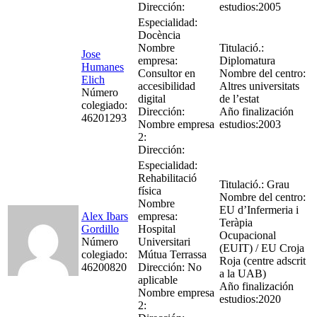
Dirección:
estudios:2005
Especialidad:
Docència
Nombre
Titulació.:
Jose
empresa:
Diplomatura
Humanes
Consultor en
Nombre del centro:
Elich
accesibilidad
Altres universitats
Número
digital
de l’estat
colegiado:
Dirección:
Año finalización
46201293
Nombre empresa
estudios:2003
2:
Dirección:
Especialidad:
Rehabilitació
Titulació.: Grau
física
Nombre del centro:
Nombre
EU d’Infermeria i
Alex Ibars
empresa:
Teràpia
Gordillo
Hospital
Ocupacional
Número
Universitari
(EUIT) / EU Croja
colegiado:
Mútua Terrassa
Roja (centre adscrit
46200820
Dirección: No
a la UAB)
aplicable
Año finalización
Nombre empresa
estudios:2020
2: