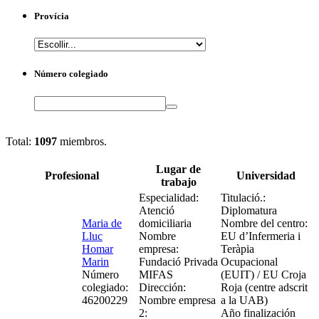
Provícia
Número colegiado
Search
Total:
1097
miembros.
Lugar de
Profesional
Universidad
trabajo
Especialidad:
Titulació.:
Atenció
Diplomatura
Maria de
domiciliaria
Nombre del centro:
Lluc
Nombre
EU d’Infermeria i
Homar
empresa:
Teràpia
Marin
Fundació Privada
Ocupacional
Número
MIFAS
(EUIT) / EU Croja
colegiado:
Dirección:
Roja (centre adscrit
46200229
Nombre empresa
a la UAB)
2:
Año finalización