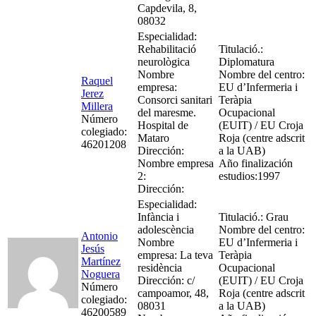
Capdevila, 8,
08032
Especialidad:
Rehabilitació
Titulació.:
neurològica
Diplomatura
Nombre
Nombre del centro:
Raquel
empresa:
EU d’Infermeria i
Jerez
Consorci sanitari
Teràpia
Millera
del maresme.
Ocupacional
Número
Hospital de
(EUIT) / EU Croja
colegiado:
Mataro
Roja (centre adscrit
46201208
Dirección:
a la UAB)
Nombre empresa
Año finalización
2:
estudios:1997
Dirección:
Especialidad:
Infància i
Titulació.: Grau
adolescència
Nombre del centro:
Antonio
Nombre
EU d’Infermeria i
Jesús
empresa: La teva
Teràpia
Martínez
residència
Ocupacional
Noguera
Dirección: c/
(EUIT) / EU Croja
Número
campoamor, 48,
Roja (centre adscrit
colegiado:
08031
a la UAB)
46200589