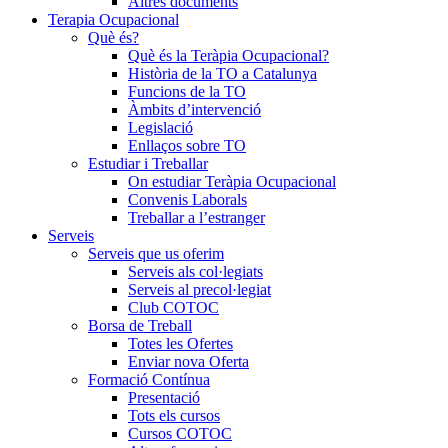
Altres documents
Terapia Ocupacional
Què és?
Què és la Teràpia Ocupacional?
Història de la TO a Catalunya
Funcions de la TO
Àmbits d’intervenció
Legislació
Enllaços sobre TO
Estudiar i Treballar
On estudiar Teràpia Ocupacional
Convenis Laborals
Treballar a l’estranger
Serveis
Serveis que us oferim
Serveis als col·legiats
Serveis al precol·legiat
Club COTOC
Borsa de Treball
Totes les Ofertes
Enviar nova Oferta
Formació Contínua
Presentació
Tots els cursos
Cursos COTOC