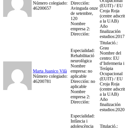
Ocupacional
Número colegiado:
Dirección:
(EUIT) / EU
46200657
Avinguda onze
Croja Roja
de setembre,
(centre adscrit
120
a la UAB)
Nombre
Año
empresa 2:
finalización
Dirección:
estudios:2017
Titulació.:
Grau
Especialidad:
Nombre del
Rehabilitació
centro: EU
neurològica
d’Infermeria i
Nombre
Teràpia
Marta Juanico Vilà
empresa: no
Ocupacional
Número colegiado:
aplicable
(EUIT) / EU
46200781
Dirección: no
Croja Roja
aplicable
(centre adscrit
Nombre
a la UAB)
empresa 2:
Año
Dirección:
finalización
estudios:2020
Especialidad:
Infància i
adolescència
Titulació.: