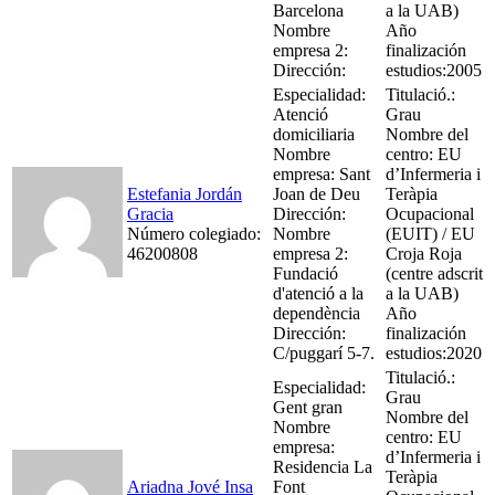
Barcelona
a la UAB)
Nombre
Año
empresa 2:
finalización
Dirección:
estudios:2005
Especialidad:
Titulació.:
Atenció
Grau
domiciliaria
Nombre del
Nombre
centro: EU
empresa: Sant
d’Infermeria i
Estefania Jordán
Joan de Deu
Teràpia
Gracia
Dirección:
Ocupacional
Número colegiado:
Nombre
(EUIT) / EU
46200808
empresa 2:
Croja Roja
Fundació
(centre adscrit
d'atenció a la
a la UAB)
dependència
Año
Dirección:
finalización
C/puggarí 5-7.
estudios:2020
Titulació.:
Especialidad:
Grau
Gent gran
Nombre del
Nombre
centro: EU
empresa:
d’Infermeria i
Residencia La
Teràpia
Ariadna Jové Insa
Font