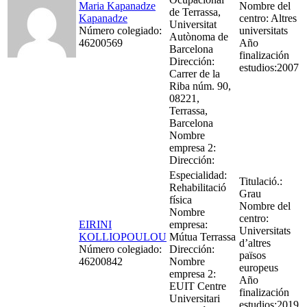
Maria Kapanadze
Nombre del
de Terrassa,
Kapanadze
centro: Altres
Universitat
Número colegiado:
universitats
Autònoma de
46200569
Año
Barcelona
finalización
Dirección:
estudios:2007
Carrer de la
Riba núm. 90,
08221,
Terrassa,
Barcelona
Nombre
empresa 2:
Dirección:
Especialidad:
Titulació.:
Rehabilitació
Grau
física
Nombre del
Nombre
centro:
EIRINI
empresa:
Universitats
KOLLIOPOULOU
Mútua Terrassa
d’altres
Número colegiado:
Dirección:
països
46200842
Nombre
europeus
empresa 2:
Año
EUIT Centre
finalización
Universitari
estudios:2019