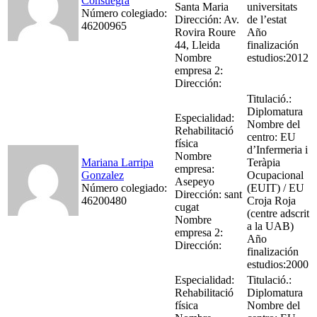
Consuegra
Santa Maria
universitats
Número colegiado:
Dirección: Av.
de l’estat
46200965
Rovira Roure
Año
44, Lleida
finalización
Nombre
estudios:2012
empresa 2:
Dirección:
Titulació.:
Diplomatura
Especialidad:
Nombre del
Rehabilitació
centro: EU
física
d’Infermeria i
Nombre
Mariana Larripa
Teràpia
empresa:
Gonzalez
Ocupacional
Asepeyo
Número colegiado:
(EUIT) / EU
Dirección: sant
46200480
Croja Roja
cugat
(centre adscrit
Nombre
a la UAB)
empresa 2:
Año
Dirección:
finalización
estudios:2000
Especialidad:
Titulació.:
Rehabilitació
Diplomatura
física
Nombre del