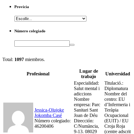
Provícia
Número colegiado
Search
Total:
1097
miembros.
Lugar de
Profesional
Universidad
trabajo
Especialidad:
Titulació.:
Salut mental i
Diplomatura
adiccions
Nombre del
Nombre
centro: EU
empresa: Parc
d’Infermeria i
Jessica-Olujoke
Sanitari Sant
Teràpia
Jokomba Casé
Joan de Déu
Ocupacional
Número colegiado:
Dirección:
(EUIT) / EU
46200406
C/Numància,
Croja Roja
9-13. 08029
(centre adscrit