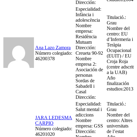
Dirección:
Especialidad:
Infància i
Titulació.:
adolescència
Grau
Nombre
Nombre del
empresa:
centro: EU
Residència
d’Infermeria i
Mutuam
Teràpia
Ana Lazo Zamora
Dirección:
Ocupacional
Número colegiado:
Creueta 90-92
(EUIT) / EU
46200378
Nombre
Croja Roja
empresa 2:
(centre adscrit
Asociación de
a la UAB)
personas
Año
Sordas de
finalización
Sabadell i
estudios:2013
Casal
Dirección:
Especialidad:
Titulació.:
Salut mental i
Grau
adiccions
Nombre del
JARA LEDESMA
Nombre
centro: Altres
CARPIO
empresa: GSS
universitats
Número colegiado:
Dirección:
de l’estat
46201020
Nombre
Año