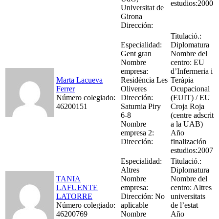
estudios:2000
Universitat de
Girona
Dirección:
Titulació.:
Especialidad:
Diplomatura
Gent gran
Nombre del
Nombre
centro: EU
empresa:
d’Infermeria i
Marta Lacueva
Residència Les
Teràpia
Ferrer
Oliveres
Ocupacional
Número colegiado:
Dirección:
(EUIT) / EU
46200151
Saturnia Piry
Croja Roja
6-8
(centre adscrit
Nombre
a la UAB)
empresa 2:
Año
Dirección:
finalización
estudios:2007
Especialidad:
Titulació.:
Altres
Diplomatura
TANIA
Nombre
Nombre del
LAFUENTE
empresa:
centro: Altres
LATORRE
Dirección: No
universitats
Número colegiado:
aplicable
de l’estat
46200769
Nombre
Año