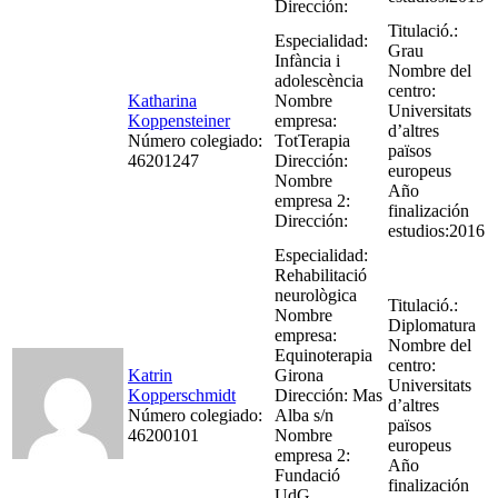
Dirección:
Titulació.:
Especialidad:
Grau
Infància i
Nombre del
adolescència
centro:
Katharina
Nombre
Universitats
Koppensteiner
empresa:
d’altres
Número colegiado:
TotTerapia
països
46201247
Dirección:
europeus
Nombre
Año
empresa 2:
finalización
Dirección:
estudios:2016
Especialidad:
Rehabilitació
neurològica
Titulació.:
Nombre
Diplomatura
empresa:
Nombre del
Equinoterapia
centro:
Katrin
Girona
Universitats
Kopperschmidt
Dirección: Mas
d’altres
Número colegiado:
Alba s/n
països
46200101
Nombre
europeus
empresa 2:
Año
Fundació
finalización
UdG,