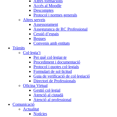
Altres formacions
Accés al Moodle
Descomptes
Protocol i normes generals
Altres serveis
Assessorament
Assegurança de RC Professional
Cessió d’espais
Beques
Convenis amb entitats
Tràmits
Col·legia’t
Per què col·legiar-te
Procediment i documentació
Protocol i quotes col·legials
Formulari de sol·licitud
Guia de verificació de col·legiació
Directori de Professionals
Oficina Virtual
Gestió col·legial
Atenció al ciutadà
Atenció al professional
Comunicació
Actualitat
Notícies