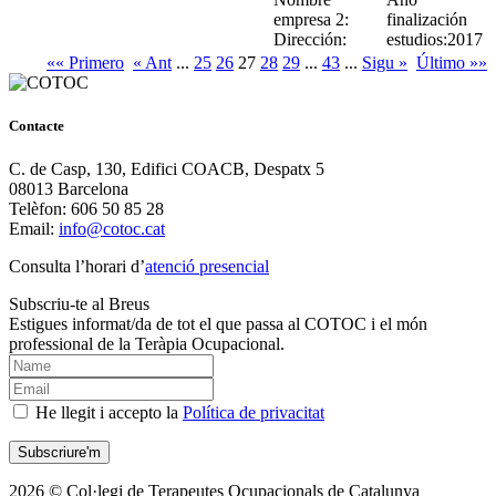
empresa 2:
finalización
Dirección:
estudios:2017
«« Primero
« Ant
...
25
26
27
28
29
...
43
...
Sigu »
Último »»
Contacte
C. de Casp, 130, Edifici COACB, Despatx 5
08013 Barcelona
Telèfon: 606 50 85 28
Email:
info@cotoc.cat
Consulta l’horari d’
atenció presencial
Subscriu-te al Breus
Estigues informat/da de tot el que passa al COTOC i el món
professional de la Teràpia Ocupacional.
He llegit i accepto la
Política de privacitat
2026 © Col·legi de Terapeutes Ocupacionals de Catalunya