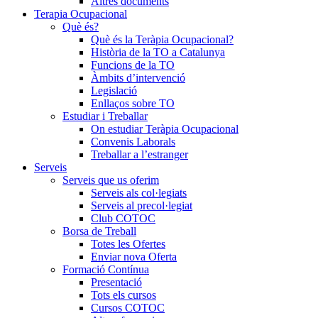
Altres documents
Terapia Ocupacional
Què és?
Què és la Teràpia Ocupacional?
Història de la TO a Catalunya
Funcions de la TO
Àmbits d’intervenció
Legislació
Enllaços sobre TO
Estudiar i Treballar
On estudiar Teràpia Ocupacional
Convenis Laborals
Treballar a l’estranger
Serveis
Serveis que us oferim
Serveis als col·legiats
Serveis al precol·legiat
Club COTOC
Borsa de Treball
Totes les Ofertes
Enviar nova Oferta
Formació Contínua
Presentació
Tots els cursos
Cursos COTOC