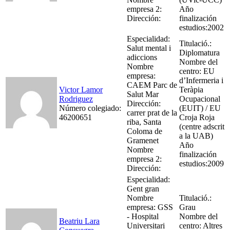
empresa 2:
Año
Dirección:
finalización
estudios:2002
Especialidad:
Titulació.:
Salut mental i
Diplomatura
adiccions
Nombre del
Nombre
centro: EU
empresa:
d’Infermeria i
CAEM Parc de
Victor Lamor
Teràpia
Salut Mar
Rodriguez
Ocupacional
Dirección:
Número colegiado:
(EUIT) / EU
carrer prat de la
46200651
Croja Roja
riba, Santa
(centre adscrit
Coloma de
a la UAB)
Gramenet
Año
Nombre
finalización
empresa 2:
estudios:2009
Dirección:
Especialidad:
Gent gran
Nombre
Titulació.:
empresa: GSS
Grau
- Hospital
Nombre del
Beatriu Lara
Universitari
centro: Altres