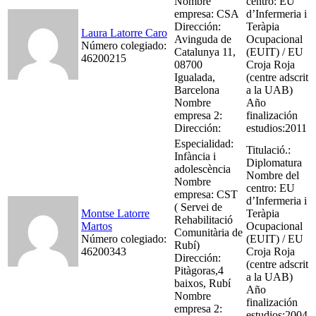
Nombre
centro: EU
empresa: CSA
d’Infermeria i
Dirección:
Teràpia
Laura Latorre Caro
Avinguda de
Ocupacional
Número colegiado:
Catalunya 11,
(EUIT) / EU
46200215
08700
Croja Roja
Igualada,
(centre adscrit
Barcelona
a la UAB)
Nombre
Año
empresa 2:
finalización
Dirección:
estudios:2011
Especialidad:
Titulació.:
Infància i
Diplomatura
adolescència
Nombre del
Nombre
centro: EU
empresa: CST
d’Infermeria i
( Servei de
Montse Latorre
Teràpia
Rehabilitació
Martos
Ocupacional
Comunitària de
Número colegiado:
(EUIT) / EU
Rubí)
46200343
Croja Roja
Dirección:
(centre adscrit
Pitàgoras,4
a la UAB)
baixos, Rubí
Año
Nombre
finalización
empresa 2:
estudios:2004