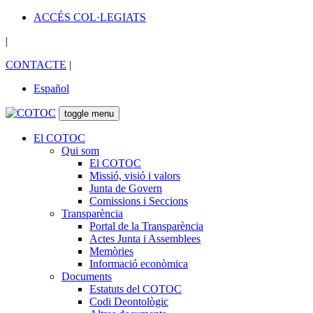
ACCÉS COL·LEGIATS
|
CONTACTE
|
Español
toggle menu
El COTOC
Qui som
El COTOC
Missió, visió i valors
Junta de Govern
Comissions i Seccions
Transparència
Portal de la Transparència
Actes Junta i Assemblees
Memòries
Informació econòmica
Documents
Estatuts del COTOC
Codi Deontològic