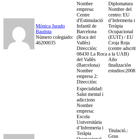
Nombre
Diplomatura
empresa:
Nombre del
Centre
centro: EU
d'Estimulació
d’Infermeria i
Mónica Jurado
Infantil de
Teràpia
Bautista
Barcelona
Ocupacional
Número colegiado:
(Roca del
(EUIT) / EU
46200035
Vallès)
Croja Roja
Dirección:
(centre adscrit
08430 La Roca
a la UAB)
del Vallès
Año
(Barcelona)
finalización
Nombre
estudios:2008
empresa 2:
Dirección:
Especialidad:
Salut mental i
adiccions
Nombre
empresa:
Escola
Universitària
d’Infermeria i
Titulació.:
Teràpia
Grau
Ocupacional