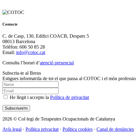
Contacte
C. de Casp, 130, Edifici COACB, Despatx 5
08013 Barcelona
Telèfon: 606 50 85 28
Email:
info@cotoc.cat
Consulta l’horari d’
atenció presencial
Subscriu-te al Breus
Estigues informat/da de tot el que passa al COTOC i el món professio
He llegit i accepto la
Política de privacitat
2026 © Col·legi de Terapeutes Ocupacionals de Catalunya
Avís legal
·
Política privacitat
·
Política cookies
·
Canal de denúncies