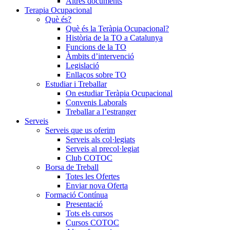
Altres documents
Terapia Ocupacional
Què és?
Què és la Teràpia Ocupacional?
Història de la TO a Catalunya
Funcions de la TO
Àmbits d’intervenció
Legislació
Enllaços sobre TO
Estudiar i Treballar
On estudiar Teràpia Ocupacional
Convenis Laborals
Treballar a l’estranger
Serveis
Serveis que us oferim
Serveis als col·legiats
Serveis al precol·legiat
Club COTOC
Borsa de Treball
Totes les Ofertes
Enviar nova Oferta
Formació Contínua
Presentació
Tots els cursos
Cursos COTOC