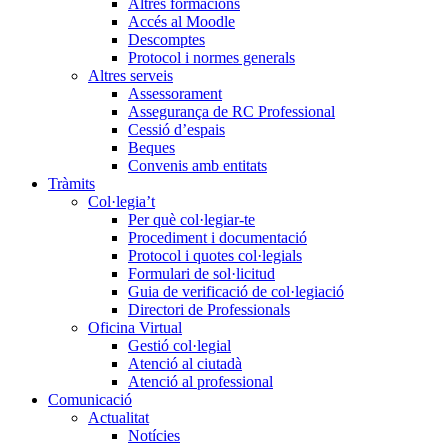
Altres formacions
Accés al Moodle
Descomptes
Protocol i normes generals
Altres serveis
Assessorament
Assegurança de RC Professional
Cessió d’espais
Beques
Convenis amb entitats
Tràmits
Col·legia’t
Per què col·legiar-te
Procediment i documentació
Protocol i quotes col·legials
Formulari de sol·licitud
Guia de verificació de col·legiació
Directori de Professionals
Oficina Virtual
Gestió col·legial
Atenció al ciutadà
Atenció al professional
Comunicació
Actualitat
Notícies