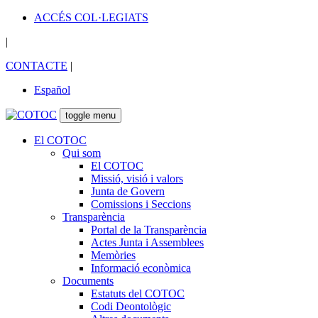
ACCÉS COL·LEGIATS
|
CONTACTE
|
Español
toggle menu
El COTOC
Qui som
El COTOC
Missió, visió i valors
Junta de Govern
Comissions i Seccions
Transparència
Portal de la Transparència
Actes Junta i Assemblees
Memòries
Informació econòmica
Documents
Estatuts del COTOC
Codi Deontològic