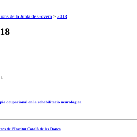
ions de la Junta de Govern
>
2018
018
t.
pia ocupacional en la rehabilitació neurològica
es de l’Institut Català de les Dones