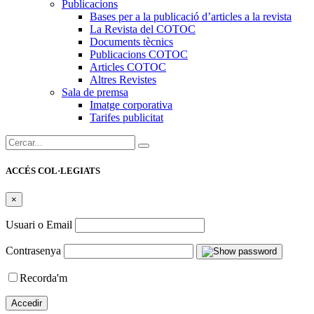
Publicacions
Bases per a la publicació d’articles a la revista
La Revista del COTOC
Documents tècnics
Publicacions COTOC
Articles COTOC
Altres Revistes
Sala de premsa
Imatge corporativa
Tarifes publicitat
Cercar:
ACCÉS COL·LEGIATS
×
Usuari o Email
Contrasenya
Recorda'm