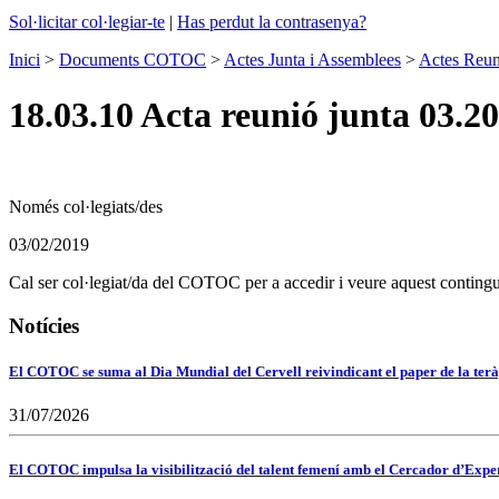
Sol·licitar col·legiar-te
|
Has perdut la contrasenya?
Inici
>
Documents COTOC
>
Actes Junta i Assemblees
>
Actes Reun
18.03.10 Acta reunió junta 03.2
Només col·legiats/des
03/02/2019
Cal ser col·legiat/da del COTOC per a accedir i veure aquest contingu
Notícies
El COTOC se suma al Dia Mundial del Cervell reivindicant el paper de la terà
31/07/2026
El COTOC impulsa la visibilització del talent femení amb el Cercador d’Expert