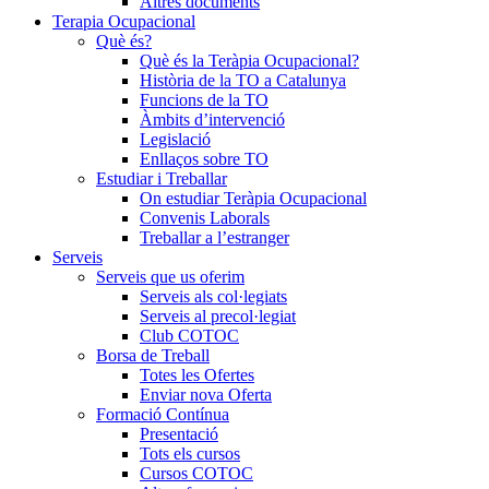
Altres documents
Terapia Ocupacional
Què és?
Què és la Teràpia Ocupacional?
Història de la TO a Catalunya
Funcions de la TO
Àmbits d’intervenció
Legislació
Enllaços sobre TO
Estudiar i Treballar
On estudiar Teràpia Ocupacional
Convenis Laborals
Treballar a l’estranger
Serveis
Serveis que us oferim
Serveis als col·legiats
Serveis al precol·legiat
Club COTOC
Borsa de Treball
Totes les Ofertes
Enviar nova Oferta
Formació Contínua
Presentació
Tots els cursos
Cursos COTOC