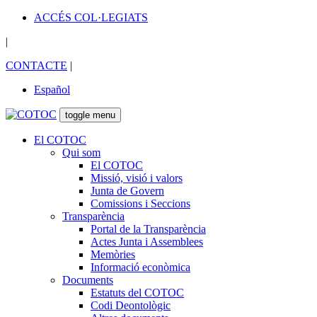
ACCÉS COL·LEGIATS
|
CONTACTE
|
Español
toggle menu
El COTOC
Qui som
El COTOC
Missió, visió i valors
Junta de Govern
Comissions i Seccions
Transparència
Portal de la Transparència
Actes Junta i Assemblees
Memòries
Informació econòmica
Documents
Estatuts del COTOC
Codi Deontològic