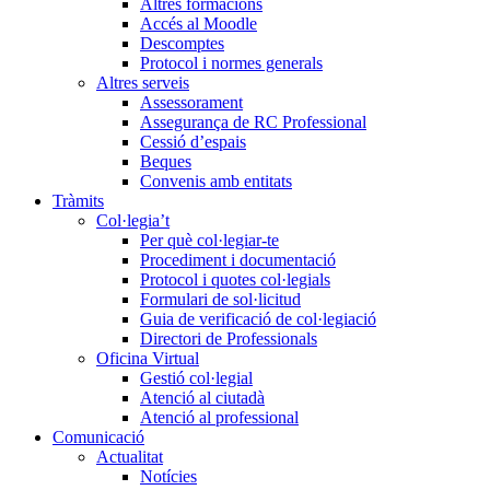
Altres formacions
Accés al Moodle
Descomptes
Protocol i normes generals
Altres serveis
Assessorament
Assegurança de RC Professional
Cessió d’espais
Beques
Convenis amb entitats
Tràmits
Col·legia’t
Per què col·legiar-te
Procediment i documentació
Protocol i quotes col·legials
Formulari de sol·licitud
Guia de verificació de col·legiació
Directori de Professionals
Oficina Virtual
Gestió col·legial
Atenció al ciutadà
Atenció al professional
Comunicació
Actualitat
Notícies