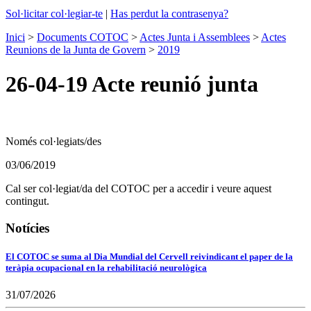
Sol·licitar col·legiar-te
|
Has perdut la contrasenya?
Inici
>
Documents COTOC
>
Actes Junta i Assemblees
>
Actes
Reunions de la Junta de Govern
>
2019
26-04-19 Acte reunió junta
Només col·legiats/des
03/06/2019
Cal ser col·legiat/da del COTOC per a accedir i veure aquest
contingut.
Notícies
El COTOC se suma al Dia Mundial del Cervell reivindicant el paper de la
teràpia ocupacional en la rehabilitació neurològica
31/07/2026