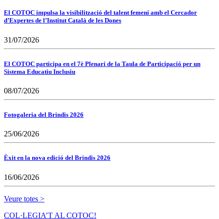
El COTOC impulsa la visibilització del talent femení amb el Cercador
d’Expertes de l’Institut Català de les Dones
31/07/2026
El COTOC participa en el 7è Plenari de la Taula de Participació per un
Sistema Educatiu Inclusiu
08/07/2026
Fotogaleria del Brindis 2026
25/06/2026
Èxit en la nova edició del Brindis 2026
16/06/2026
Veure totes >
COL·LEGIA’T AL COTOC!