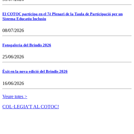
El COTOC participa en el 7è Plenari de la Taula de Participació per un
Sistema Educatiu Inclusiu
08/07/2026
Fotogaleria del Brindis 2026
25/06/2026
Èxit en la nova edició del Brindis 2026
16/06/2026
Veure totes >
COL·LEGIA’T AL COTOC!