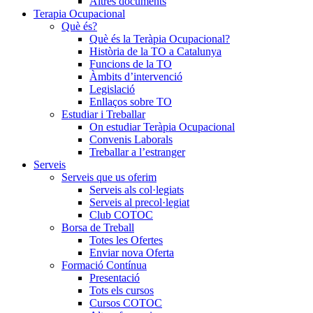
Altres documents
Terapia Ocupacional
Què és?
Què és la Teràpia Ocupacional?
Història de la TO a Catalunya
Funcions de la TO
Àmbits d’intervenció
Legislació
Enllaços sobre TO
Estudiar i Treballar
On estudiar Teràpia Ocupacional
Convenis Laborals
Treballar a l’estranger
Serveis
Serveis que us oferim
Serveis als col·legiats
Serveis al precol·legiat
Club COTOC
Borsa de Treball
Totes les Ofertes
Enviar nova Oferta
Formació Contínua
Presentació
Tots els cursos
Cursos COTOC