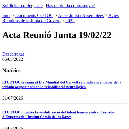
Sol·licitar col·legiar-te
|
Has perdut la contrasenya?
Inici
>
Documents COTOC
>
Actes Junta i Assemblees
>
Actes
Reunions de la Junta de Govern
>
2022
Acta Reunió Junta 19/02/22
Descarregar
05/03/2022
Notícies
El COTOC se suma al Dia Mundial del Cervell reivindicant el paper de la
teràpia ocupacional en la rehabilitació neurològica
31/07/2026
El COTOC impulsa la visibilització del talent femení amb el Cercador
d’Expertes de l’Institut Català de les Dones
31/07/2026