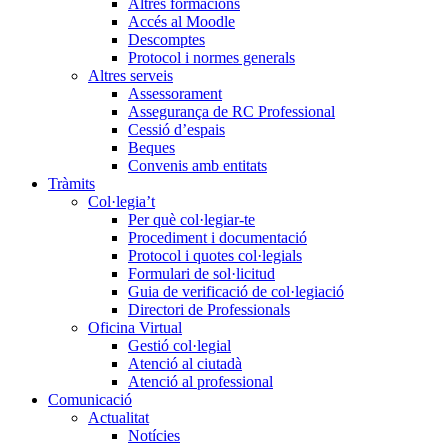
Altres formacions
Accés al Moodle
Descomptes
Protocol i normes generals
Altres serveis
Assessorament
Assegurança de RC Professional
Cessió d’espais
Beques
Convenis amb entitats
Tràmits
Col·legia’t
Per què col·legiar-te
Procediment i documentació
Protocol i quotes col·legials
Formulari de sol·licitud
Guia de verificació de col·legiació
Directori de Professionals
Oficina Virtual
Gestió col·legial
Atenció al ciutadà
Atenció al professional
Comunicació
Actualitat
Notícies