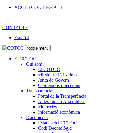
ACCÉS COL·LEGIATS
|
CONTACTE
|
Español
toggle menu
El COTOC
Qui som
El COTOC
Missió, visió i valors
Junta de Govern
Comissions i Seccions
Transparència
Portal de la Transparència
Actes Junta i Assemblees
Memòries
Informació econòmica
Documents
Estatuts del COTOC
Codi Deontològic