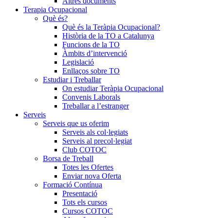
Altres documents
Terapia Ocupacional
Què és?
Què és la Teràpia Ocupacional?
Història de la TO a Catalunya
Funcions de la TO
Àmbits d’intervenció
Legislació
Enllaços sobre TO
Estudiar i Treballar
On estudiar Teràpia Ocupacional
Convenis Laborals
Treballar a l’estranger
Serveis
Serveis que us oferim
Serveis als col·legiats
Serveis al precol·legiat
Club COTOC
Borsa de Treball
Totes les Ofertes
Enviar nova Oferta
Formació Contínua
Presentació
Tots els cursos
Cursos COTOC