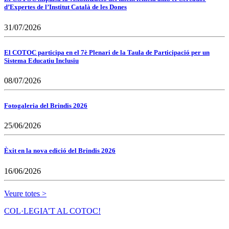
d’Expertes de l’Institut Català de les Dones
31/07/2026
El COTOC participa en el 7è Plenari de la Taula de Participació per un
Sistema Educatiu Inclusiu
08/07/2026
Fotogaleria del Brindis 2026
25/06/2026
Èxit en la nova edició del Brindis 2026
16/06/2026
Veure totes >
COL·LEGIA’T AL COTOC!