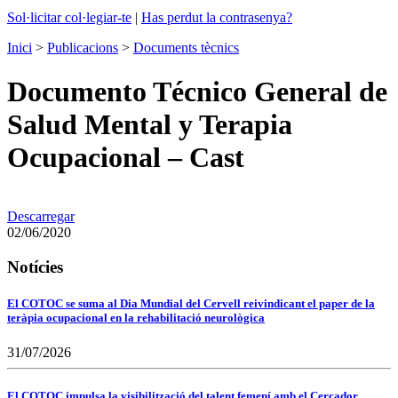
Sol·licitar col·legiar-te
|
Has perdut la contrasenya?
Inici
>
Publicacions
>
Documents tècnics
Documento Técnico General de
Salud Mental y Terapia
Ocupacional – Cast
Descarregar
02/06/2020
Notícies
El COTOC se suma al Dia Mundial del Cervell reivindicant el paper de la
teràpia ocupacional en la rehabilitació neurològica
31/07/2026
El COTOC impulsa la visibilització del talent femení amb el Cercador