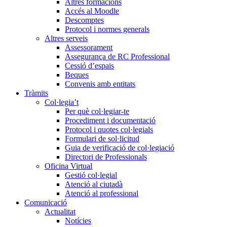
Altres formacions
Accés al Moodle
Descomptes
Protocol i normes generals
Altres serveis
Assessorament
Assegurança de RC Professional
Cessió d’espais
Beques
Convenis amb entitats
Tràmits
Col·legia’t
Per què col·legiar-te
Procediment i documentació
Protocol i quotes col·legials
Formulari de sol·licitud
Guia de verificació de col·legiació
Directori de Professionals
Oficina Virtual
Gestió col·legial
Atenció al ciutadà
Atenció al professional
Comunicació
Actualitat
Notícies