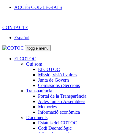
ACCÉS COL·LEGIATS
|
CONTACTE
|
Español
toggle menu
El COTOC
Qui som
El COTOC
Missió, visió i valors
Junta de Govern
Comissions i Seccions
Transparència
Portal de la Transparència
Actes Junta i Assemblees
Memòries
Informació econòmica
Documents
Estatuts del COTOC
Codi Deontològic