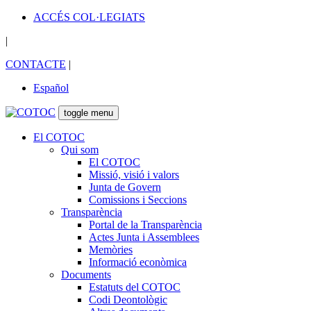
ACCÉS COL·LEGIATS
|
CONTACTE
|
Español
toggle menu
El COTOC
Qui som
El COTOC
Missió, visió i valors
Junta de Govern
Comissions i Seccions
Transparència
Portal de la Transparència
Actes Junta i Assemblees
Memòries
Informació econòmica
Documents
Estatuts del COTOC
Codi Deontològic