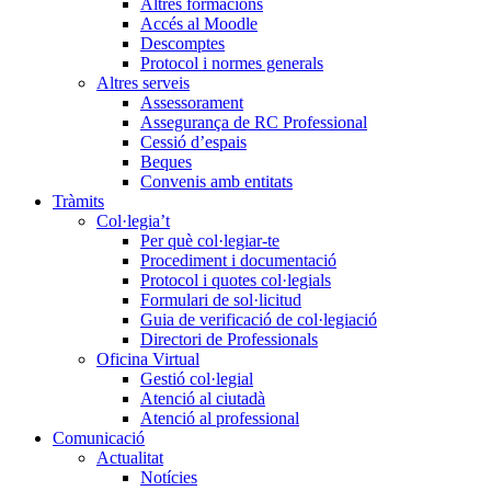
Altres formacions
Accés al Moodle
Descomptes
Protocol i normes generals
Altres serveis
Assessorament
Assegurança de RC Professional
Cessió d’espais
Beques
Convenis amb entitats
Tràmits
Col·legia’t
Per què col·legiar-te
Procediment i documentació
Protocol i quotes col·legials
Formulari de sol·licitud
Guia de verificació de col·legiació
Directori de Professionals
Oficina Virtual
Gestió col·legial
Atenció al ciutadà
Atenció al professional
Comunicació
Actualitat
Notícies