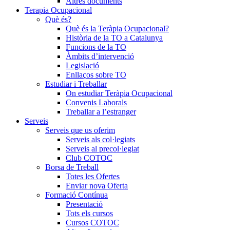
Altres documents
Terapia Ocupacional
Què és?
Què és la Teràpia Ocupacional?
Història de la TO a Catalunya
Funcions de la TO
Àmbits d’intervenció
Legislació
Enllaços sobre TO
Estudiar i Treballar
On estudiar Teràpia Ocupacional
Convenis Laborals
Treballar a l’estranger
Serveis
Serveis que us oferim
Serveis als col·legiats
Serveis al precol·legiat
Club COTOC
Borsa de Treball
Totes les Ofertes
Enviar nova Oferta
Formació Contínua
Presentació
Tots els cursos
Cursos COTOC