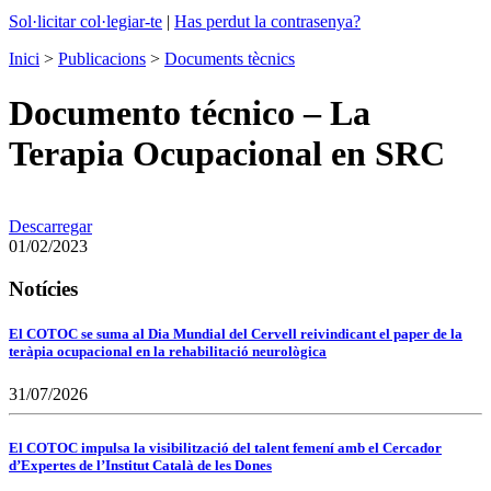
Sol·licitar col·legiar-te
|
Has perdut la contrasenya?
Inici
>
Publicacions
>
Documents tècnics
Documento técnico – La
Terapia Ocupacional en SRC
Descarregar
01/02/2023
Notícies
El COTOC se suma al Dia Mundial del Cervell reivindicant el paper de la
teràpia ocupacional en la rehabilitació neurològica
31/07/2026
El COTOC impulsa la visibilització del talent femení amb el Cercador
d’Expertes de l’Institut Català de les Dones