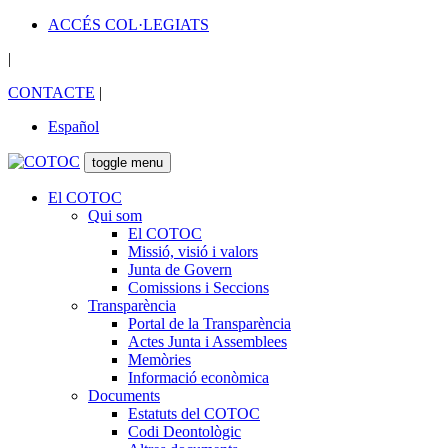
ACCÉS COL·LEGIATS
|
CONTACTE
|
Español
toggle menu
El COTOC
Qui som
El COTOC
Missió, visió i valors
Junta de Govern
Comissions i Seccions
Transparència
Portal de la Transparència
Actes Junta i Assemblees
Memòries
Informació econòmica
Documents
Estatuts del COTOC
Codi Deontològic