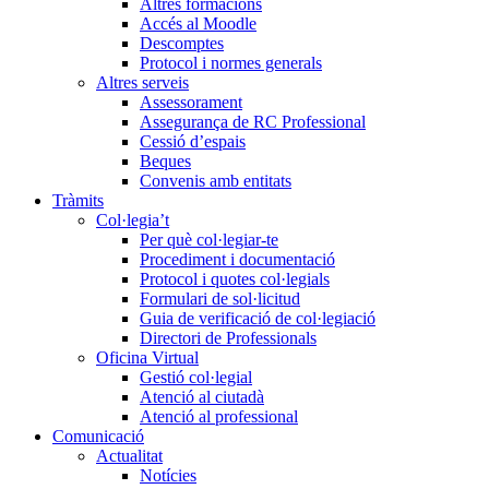
Altres formacions
Accés al Moodle
Descomptes
Protocol i normes generals
Altres serveis
Assessorament
Assegurança de RC Professional
Cessió d’espais
Beques
Convenis amb entitats
Tràmits
Col·legia’t
Per què col·legiar-te
Procediment i documentació
Protocol i quotes col·legials
Formulari de sol·licitud
Guia de verificació de col·legiació
Directori de Professionals
Oficina Virtual
Gestió col·legial
Atenció al ciutadà
Atenció al professional
Comunicació
Actualitat
Notícies