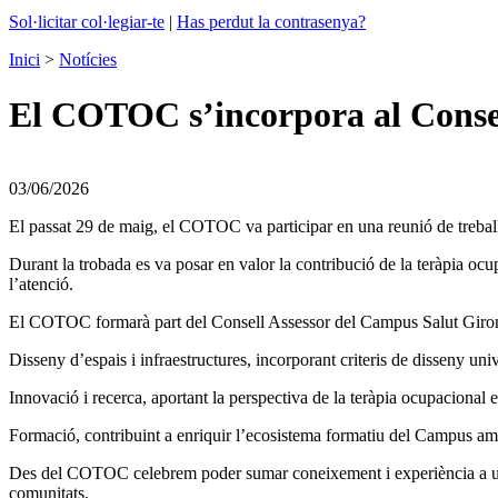
Sol·licitar col·legiar-te
|
Has perdut la contrasenya?
Inici
>
Notícies
El COTOC s’incorpora al Consel
03/06/2026
El passat 29 de maig, el COTOC va participar en una reunió de treba
Durant la trobada es va posar en valor la contribució de la teràpia oc
l’atenció.
El COTOC formarà part del Consell Assessor del Campus Salut Girona, 
Disseny d’espais i infraestructures, incorporant criteris de disseny univ
Innovació i recerca, aportant la perspectiva de la teràpia ocupacional e
Formació, contribuint a enriquir l’ecosistema formatiu del Campus amb
Des del COTOC celebrem poder sumar coneixement i experiència a un pro
comunitats.