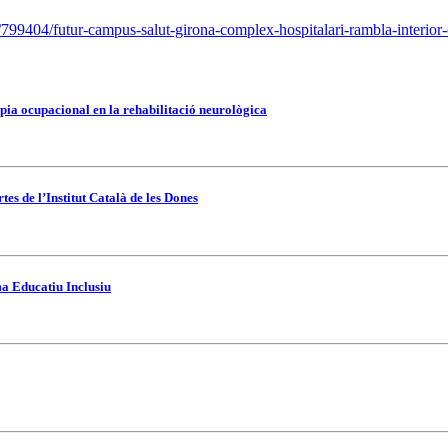
/799404/futur-campus-salut-girona-complex-hospitalari-rambla-interior-
pia ocupacional en la rehabilitació neurològica
es de l’Institut Català de les Dones
ma Educatiu Inclusiu