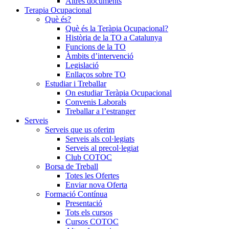
Altres documents
Terapia Ocupacional
Què és?
Què és la Teràpia Ocupacional?
Història de la TO a Catalunya
Funcions de la TO
Àmbits d’intervenció
Legislació
Enllaços sobre TO
Estudiar i Treballar
On estudiar Teràpia Ocupacional
Convenis Laborals
Treballar a l’estranger
Serveis
Serveis que us oferim
Serveis als col·legiats
Serveis al precol·legiat
Club COTOC
Borsa de Treball
Totes les Ofertes
Enviar nova Oferta
Formació Contínua
Presentació
Tots els cursos
Cursos COTOC