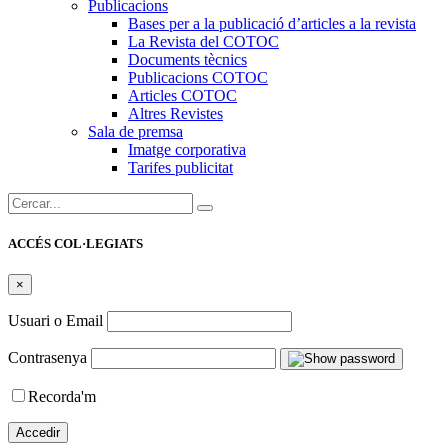
Publicacions
Bases per a la publicació d’articles a la revista
La Revista del COTOC
Documents tècnics
Publicacions COTOC
Articles COTOC
Altres Revistes
Sala de premsa
Imatge corporativa
Tarifes publicitat
Cercar:
ACCÉS COL·LEGIATS
×
Usuari o Email
Contrasenya
Recorda'm