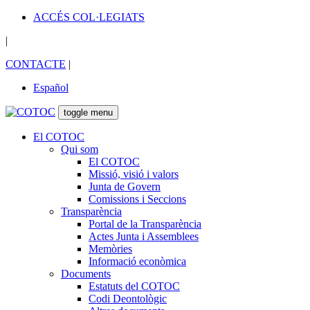
ACCÉS COL·LEGIATS
|
CONTACTE
|
Español
toggle menu
El COTOC
Qui som
El COTOC
Missió, visió i valors
Junta de Govern
Comissions i Seccions
Transparència
Portal de la Transparència
Actes Junta i Assemblees
Memòries
Informació econòmica
Documents
Estatuts del COTOC
Codi Deontològic