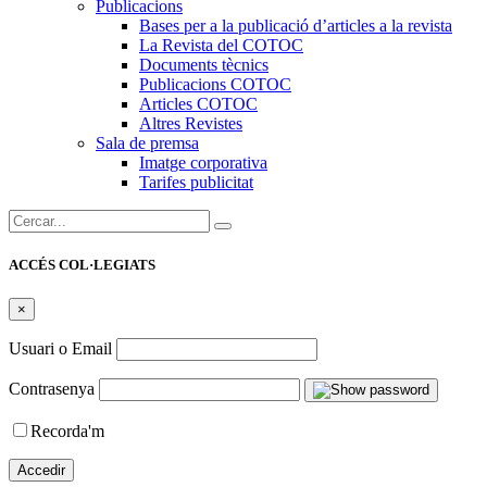
Publicacions
Bases per a la publicació d’articles a la revista
La Revista del COTOC
Documents tècnics
Publicacions COTOC
Articles COTOC
Altres Revistes
Sala de premsa
Imatge corporativa
Tarifes publicitat
Cercar:
ACCÉS COL·LEGIATS
×
Usuari o Email
Contrasenya
Recorda'm