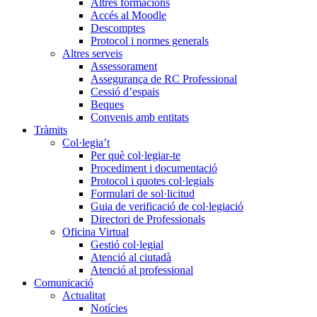
Altres formacions
Accés al Moodle
Descomptes
Protocol i normes generals
Altres serveis
Assessorament
Assegurança de RC Professional
Cessió d’espais
Beques
Convenis amb entitats
Tràmits
Col·legia’t
Per què col·legiar-te
Procediment i documentació
Protocol i quotes col·legials
Formulari de sol·licitud
Guia de verificació de col·legiació
Directori de Professionals
Oficina Virtual
Gestió col·legial
Atenció al ciutadà
Atenció al professional
Comunicació
Actualitat
Notícies