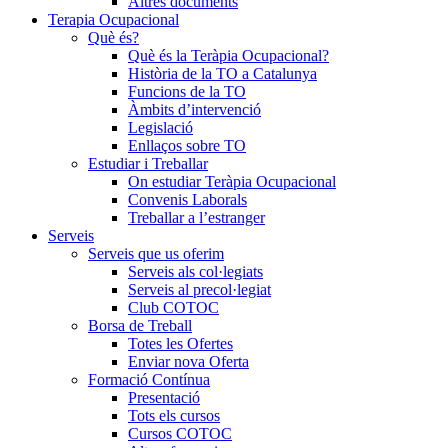
Altres documents
Terapia Ocupacional
Què és?
Què és la Teràpia Ocupacional?
Història de la TO a Catalunya
Funcions de la TO
Àmbits d’intervenció
Legislació
Enllaços sobre TO
Estudiar i Treballar
On estudiar Teràpia Ocupacional
Convenis Laborals
Treballar a l’estranger
Serveis
Serveis que us oferim
Serveis als col·legiats
Serveis al precol·legiat
Club COTOC
Borsa de Treball
Totes les Ofertes
Enviar nova Oferta
Formació Contínua
Presentació
Tots els cursos
Cursos COTOC