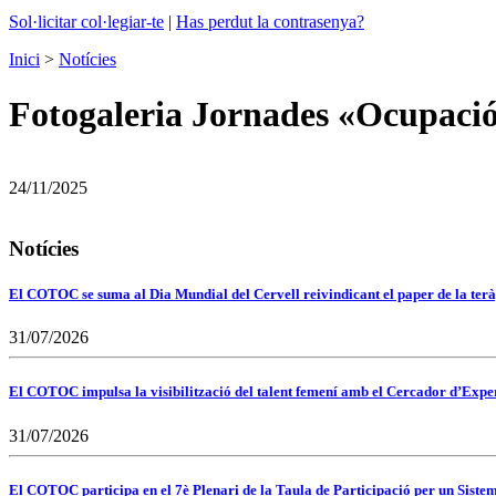
Sol·licitar col·legiar-te
|
Has perdut la contrasenya?
Inici
>
Notícies
Fotogaleria Jornades «Ocupació
24/11/2025
Notícies
El COTOC se suma al Dia Mundial del Cervell reivindicant el paper de la terà
31/07/2026
El COTOC impulsa la visibilització del talent femení amb el Cercador d’Expert
31/07/2026
El COTOC participa en el 7è Plenari de la Taula de Participació per un Siste