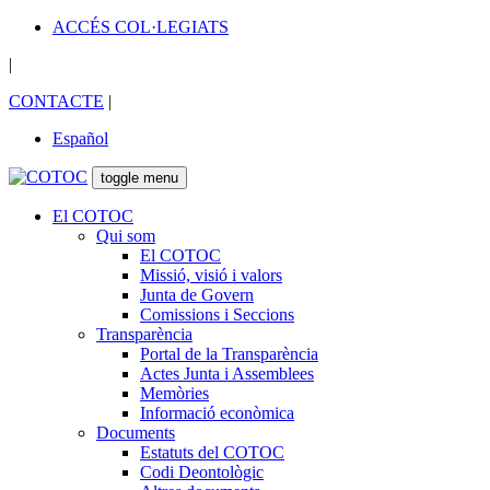
ACCÉS COL·LEGIATS
|
CONTACTE
|
Español
toggle menu
El COTOC
Qui som
El COTOC
Missió, visió i valors
Junta de Govern
Comissions i Seccions
Transparència
Portal de la Transparència
Actes Junta i Assemblees
Memòries
Informació econòmica
Documents
Estatuts del COTOC
Codi Deontològic