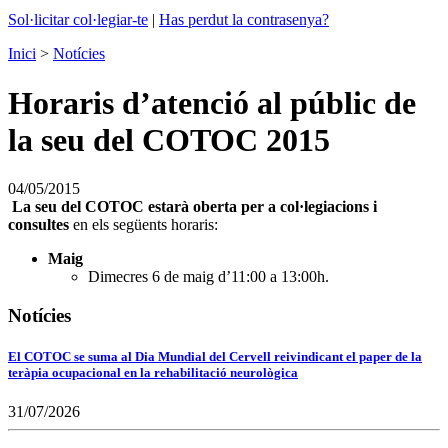
Sol·licitar col·legiar-te
|
Has perdut la contrasenya?
Inici
>
Notícies
Horaris d’atenció al públic de
la seu del COTOC 2015
04/05/2015
La seu del COTOC estarà oberta per a col·legiacions i
consultes
en els següents horaris:
Maig
Dimecres 6 de maig d’11:00 a 13:00h.
Notícies
El COTOC se suma al Dia Mundial del Cervell reivindicant el paper de la
teràpia ocupacional en la rehabilitació neurològica
31/07/2026