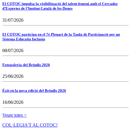
El COTOC impulsa la visibilització del talent femení amb el Cercador
d’Expertes de l’Institut Català de les Dones
31/07/2026
El COTOC participa en el 7è Plenari de la Taula de Participació per un
Sistema Educatiu Inclusiu
08/07/2026
Fotogaleria del Brindis 2026
25/06/2026
Èxit en la nova edició del Brindis 2026
16/06/2026
Veure totes >
COL·LEGIA’T AL COTOC!