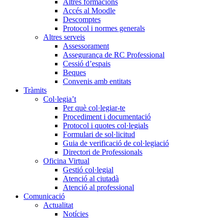
Altres formacions
Accés al Moodle
Descomptes
Protocol i normes generals
Altres serveis
Assessorament
Assegurança de RC Professional
Cessió d’espais
Beques
Convenis amb entitats
Tràmits
Col·legia’t
Per què col·legiar-te
Procediment i documentació
Protocol i quotes col·legials
Formulari de sol·licitud
Guia de verificació de col·legiació
Directori de Professionals
Oficina Virtual
Gestió col·legial
Atenció al ciutadà
Atenció al professional
Comunicació
Actualitat
Notícies