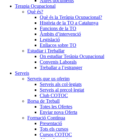
Altres documents
Terapia Ocupacional
Què és?
Què és la Teràpia Ocupacional?
Història de la TO a Catalunya
Funcions de la TO
Àmbits d’intervenció
Legislació
Enllaços sobre TO
Estudiar i Treballar
On estudiar Teràpia Ocupacional
Convenis Laborals
Treballar a l’estranger
Serveis
Serveis que us oferim
Serveis als col·legiats
Serveis al precol·legiat
Club COTOC
Borsa de Treball
Totes les Ofertes
Enviar nova Oferta
Formació Contínua
Presentació
Tots els cursos
Cursos COTOC