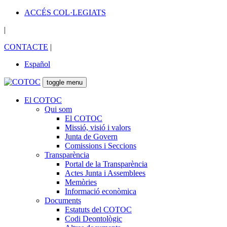
ACCÉS COL·LEGIATS
|
CONTACTE
|
Español
toggle menu
El COTOC
Qui som
El COTOC
Missió, visió i valors
Junta de Govern
Comissions i Seccions
Transparència
Portal de la Transparència
Actes Junta i Assemblees
Memòries
Informació econòmica
Documents
Estatuts del COTOC
Codi Deontològic