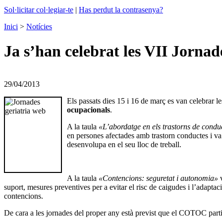
Sol·licitar col·legiar-te
|
Has perdut la contrasenya?
Inici
>
Notícies
Ja s’han celebrat les VII Jorna
29/04/2013
Els passats dies 15 i 16 de març es van celebrar l
ocupacionals
.
A la taula
«L’abordatge en els trastorns de cond
en persones afectades amb trastorn conductes i va 
desenvolupa en el seu lloc de treball.
A la taula
«Contencions: seguretat i autonomia»
v
suport, mesures preventives per a evitar el risc de caigudes i l’adaptac
contencions.
De cara a les jornades del proper any està previst que el COTOC parti