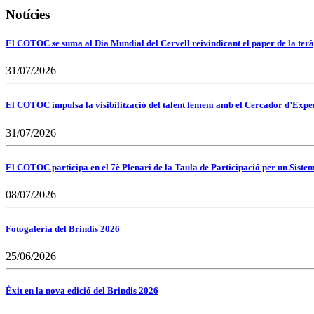
Notícies
El COTOC se suma al Dia Mundial del Cervell reivindicant el paper de la terà
31/07/2026
El COTOC impulsa la visibilització del talent femení amb el Cercador d’Expert
31/07/2026
El COTOC participa en el 7è Plenari de la Taula de Participació per un Siste
08/07/2026
Fotogaleria del Brindis 2026
25/06/2026
Èxit en la nova edició del Brindis 2026