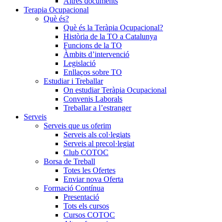
Altres documents
Terapia Ocupacional
Què és?
Què és la Teràpia Ocupacional?
Història de la TO a Catalunya
Funcions de la TO
Àmbits d’intervenció
Legislació
Enllaços sobre TO
Estudiar i Treballar
On estudiar Teràpia Ocupacional
Convenis Laborals
Treballar a l’estranger
Serveis
Serveis que us oferim
Serveis als col·legiats
Serveis al precol·legiat
Club COTOC
Borsa de Treball
Totes les Ofertes
Enviar nova Oferta
Formació Contínua
Presentació
Tots els cursos
Cursos COTOC