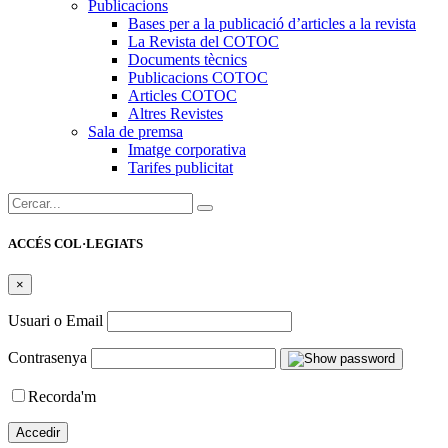
Publicacions
Bases per a la publicació d’articles a la revista
La Revista del COTOC
Documents tècnics
Publicacions COTOC
Articles COTOC
Altres Revistes
Sala de premsa
Imatge corporativa
Tarifes publicitat
Cercar:
ACCÉS COL·LEGIATS
×
Usuari o Email
Contrasenya
Recorda'm