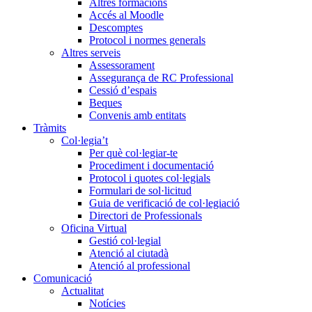
Altres formacions
Accés al Moodle
Descomptes
Protocol i normes generals
Altres serveis
Assessorament
Assegurança de RC Professional
Cessió d’espais
Beques
Convenis amb entitats
Tràmits
Col·legia’t
Per què col·legiar-te
Procediment i documentació
Protocol i quotes col·legials
Formulari de sol·licitud
Guia de verificació de col·legiació
Directori de Professionals
Oficina Virtual
Gestió col·legial
Atenció al ciutadà
Atenció al professional
Comunicació
Actualitat
Notícies