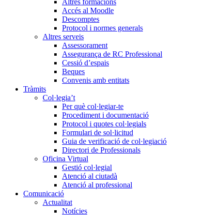
Altres formacions
Accés al Moodle
Descomptes
Protocol i normes generals
Altres serveis
Assessorament
Assegurança de RC Professional
Cessió d’espais
Beques
Convenis amb entitats
Tràmits
Col·legia’t
Per què col·legiar-te
Procediment i documentació
Protocol i quotes col·legials
Formulari de sol·licitud
Guia de verificació de col·legiació
Directori de Professionals
Oficina Virtual
Gestió col·legial
Atenció al ciutadà
Atenció al professional
Comunicació
Actualitat
Notícies