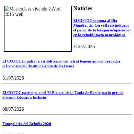
Notícies
El COTOC se suma al Dia
Mundial del Cervell reivindicant
el paper de la teràpia ocupacional
en la rehabilitació neurològica
31/07/2026
El COTOC impulsa la visibilització del talent femení amb el Cercador
d’Expertes de l’Institut Català de les Dones
31/07/2026
El COTOC participa en el 7è Plenari de la Taula de Participació per un
Sistema Educatiu Inclusiu
08/07/2026
Fotogaleria del Brindis 2026