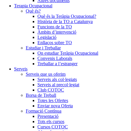
Altres documents
Terapia Ocupacional
Què és?
Què és la Teràpia Ocupacional?
Història de la TO a Catalunya
Funcions de la TO
Àmbits d’intervenció
Legislació
Enllaços sobre TO
Estudiar i Treballar
On estudiar Teràpia Ocupacional
Convenis Laborals
Treballar a l’estranger
Serveis
Serveis que us oferim
Serveis als col·legiats
Serveis al precol·legiat
Club COTOC
Borsa de Treball
Totes les Ofertes
Enviar nova Oferta
Formació Contínua
Presentació
Tots els cursos
Cursos COTOC