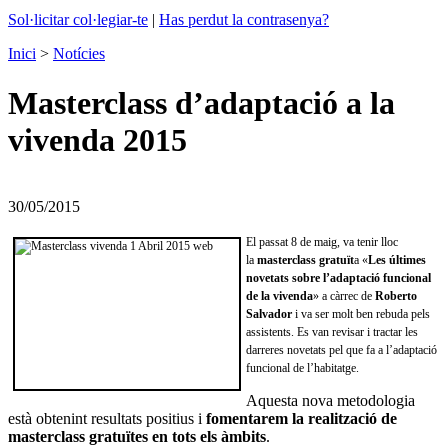
Sol·licitar col·legiar-te
|
Has perdut la contrasenya?
Inici
>
Notícies
Masterclass d’adaptació a la
vivenda 2015
30/05/2015
El passat 8 de maig, va tenir lloc
la
masterclass gratuït
a «
Les últimes
novetats sobre l’adaptació funcional
de la vivenda
» a càrrec de
Roberto
Salvador
i va ser molt ben rebuda pels
assistents. Es van revisar i tractar les
darreres novetats pel que fa a l’adaptació
funcional de l’habitatge.
Aquesta nova metodologia
està obtenint resultats positius i
fomentarem la realització de
masterclass gratuïtes en tots els àmbits
.