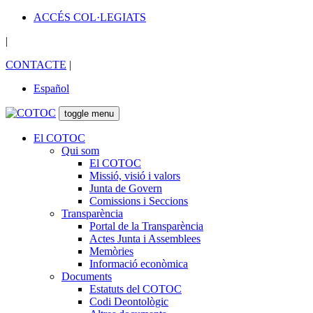
ACCÉS COL·LEGIATS
|
CONTACTE
|
Español
toggle menu
El COTOC
Qui som
El COTOC
Missió, visió i valors
Junta de Govern
Comissions i Seccions
Transparència
Portal de la Transparència
Actes Junta i Assemblees
Memòries
Informació econòmica
Documents
Estatuts del COTOC
Codi Deontològic