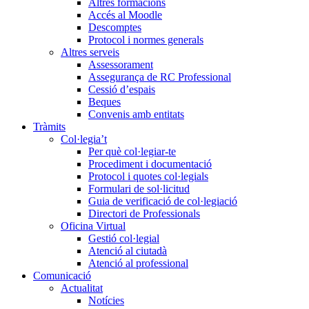
Altres formacions
Accés al Moodle
Descomptes
Protocol i normes generals
Altres serveis
Assessorament
Assegurança de RC Professional
Cessió d’espais
Beques
Convenis amb entitats
Tràmits
Col·legia’t
Per què col·legiar-te
Procediment i documentació
Protocol i quotes col·legials
Formulari de sol·licitud
Guia de verificació de col·legiació
Directori de Professionals
Oficina Virtual
Gestió col·legial
Atenció al ciutadà
Atenció al professional
Comunicació
Actualitat
Notícies