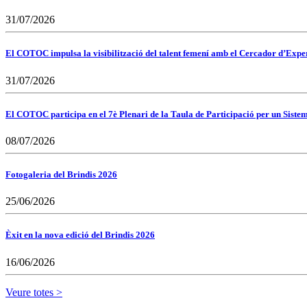
31/07/2026
El COTOC impulsa la visibilització del talent femení amb el Cercador d’Expert
31/07/2026
El COTOC participa en el 7è Plenari de la Taula de Participació per un Siste
08/07/2026
Fotogaleria del Brindis 2026
25/06/2026
Èxit en la nova edició del Brindis 2026
16/06/2026
Veure totes >