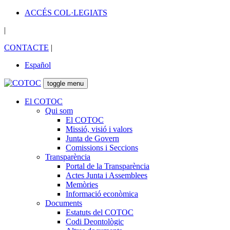
ACCÉS COL·LEGIATS
|
CONTACTE
|
Español
toggle menu
El COTOC
Qui som
El COTOC
Missió, visió i valors
Junta de Govern
Comissions i Seccions
Transparència
Portal de la Transparència
Actes Junta i Assemblees
Memòries
Informació econòmica
Documents
Estatuts del COTOC
Codi Deontològic