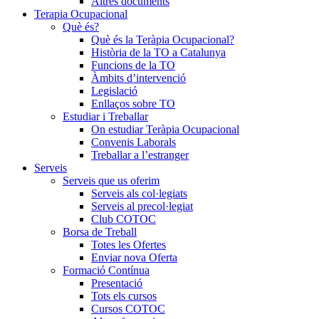
Altres documents
Terapia Ocupacional
Què és?
Què és la Teràpia Ocupacional?
Història de la TO a Catalunya
Funcions de la TO
Àmbits d’intervenció
Legislació
Enllaços sobre TO
Estudiar i Treballar
On estudiar Teràpia Ocupacional
Convenis Laborals
Treballar a l’estranger
Serveis
Serveis que us oferim
Serveis als col·legiats
Serveis al precol·legiat
Club COTOC
Borsa de Treball
Totes les Ofertes
Enviar nova Oferta
Formació Contínua
Presentació
Tots els cursos
Cursos COTOC