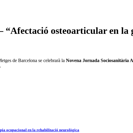
 “Afectació osteoarticular en la
Metges de Barcelona se celebrarà la
Novena Jornada Sociosanitària 
.
pia ocupacional en la rehabilitació neurològica