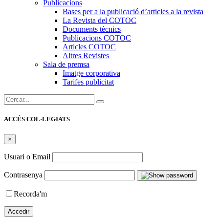
Publicacions
Bases per a la publicació d’articles a la revista
La Revista del COTOC
Documents tècnics
Publicacions COTOC
Articles COTOC
Altres Revistes
Sala de premsa
Imatge corporativa
Tarifes publicitat
Cercar:
ACCÉS COL·LEGIATS
×
Usuari o Email
Contrasenya
Recorda'm