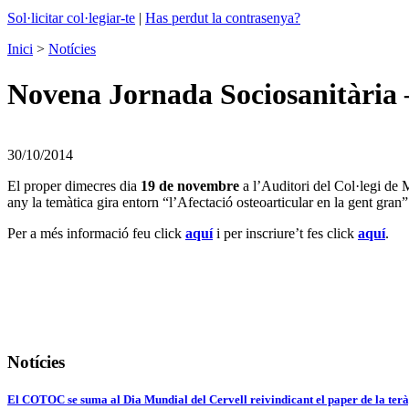
Sol·licitar col·legiar-te
|
Has perdut la contrasenya?
Inici
>
Notícies
Novena Jornada Sociosanitària –
30/10/2014
El proper dimecres dia
19 de novembre
a l’Auditori del Col·legi de 
any la temàtica gira entorn “l’Afectació osteoarticular en la gent gran”
Per a més informació feu click
aquí
i per
inscriure’t fes click
aquí
.
Notícies
El COTOC se suma al Dia Mundial del Cervell reivindicant el paper de la terà