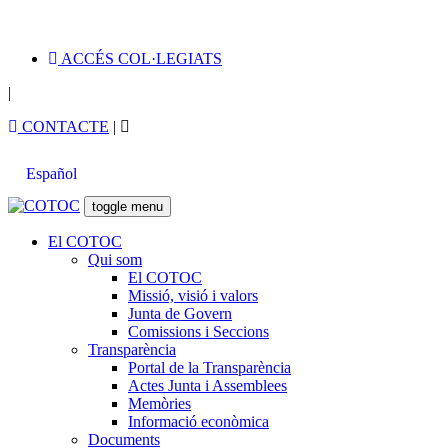
ACCÉS COL·LEGIATS
|
CONTACTE
|
Español
toggle menu
El COTOC
Qui som
El COTOC
Missió, visió i valors
Junta de Govern
Comissions i Seccions
Transparència
Portal de la Transparència
Actes Junta i Assemblees
Memòries
Informació econòmica
Documents