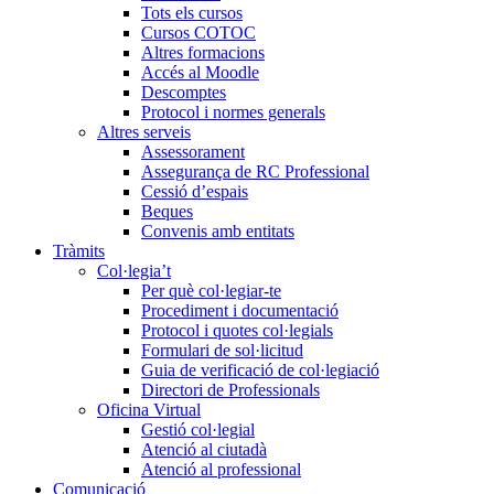
Tots els cursos
Cursos COTOC
Altres formacions
Accés al Moodle
Descomptes
Protocol i normes generals
Altres serveis
Assessorament
Assegurança de RC Professional
Cessió d’espais
Beques
Convenis amb entitats
Tràmits
Col·legia’t
Per què col·legiar-te
Procediment i documentació
Protocol i quotes col·legials
Formulari de sol·licitud
Guia de verificació de col·legiació
Directori de Professionals
Oficina Virtual
Gestió col·legial
Atenció al ciutadà
Atenció al professional
Comunicació