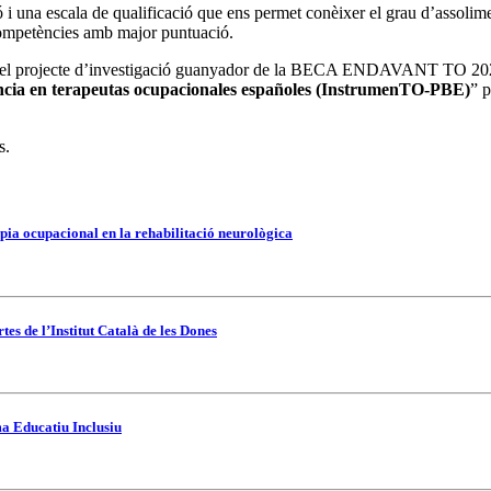
ó i una escala de qualificació que ens permet conèixer el grau d’assolime
 competències amb major puntuació.
l projecte d’investigació guanyador de la BECA ENDAVANT TO 2022 e
idencia en terapeutas ocupacionales españoles (InstrumenTO-PBE)
” p
s.
pia ocupacional en la rehabilitació neurològica
es de l’Institut Català de les Dones
ma Educatiu Inclusiu