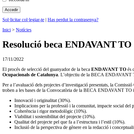
Sol·licitar col·legiar-te
|
Has perdut la contrasenya?
Inici
>
Notícies
Resolució beca ENDAVANT TO
17/11/2022
El procés de selecció del guanyador de la beca
ENDAVANT TO
és 
Ocupacionals de Catalunya
. L’objectiu de la BECA ENDAVANT TO és
Per a l’avaluació dels projectes d’investigació presentats, la Comissió C
troben a les bases de la Convocatòria de la BECA ENDAVANT TO i a 
Innovació i originalitat (30%).
Implicacions per la professió i la comunitat, impacte social del 
Coherència i rigor metodològic (10%).
Viabilitat i sostenibilitat del projecte (10%).
Qualitat del projecte pel que fa a l’estructura i l’estil (10%).
Inclusió de la perspectiva de gènere en la redacció i conceptuali