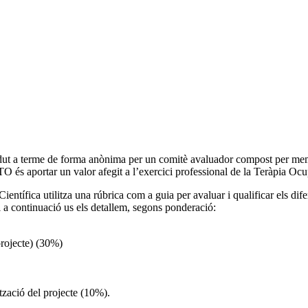
dut a terme de forma anònima per un comitè avaluador compost per me
 aportar un valor afegit a l’exercici professional de la Teràpia Ocu
ientífica utilitza una rúbrica com a guia per avaluar i qualificar els difer
continuació us els detallem, segons ponderació:
projecte) (30%)
tzació del projecte (10%).